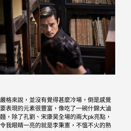
嚴格來說，並沒有覺得甚麼冷場，倒是感覺
要表現的元素很豐富，像吃了一碗什錦大滷
麵，除了孔劉、宋康昊全場的兩大pk亮點，
令我眼睛一亮的就是李秉憲，不慍不火的熟