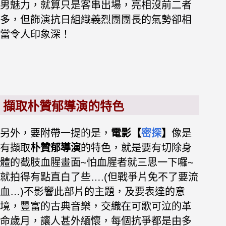
男魅力，就算只是客串出場，亮相沒前二者
多，但飾演抗日組織義烈團團長的氣勢卻相
當令人印象深！
擷取朴贊郁導演的特色
另外，要附帶一提的是，
電影【
密探
】
像是
有擷取
朴贊郁導演
的特色，就是要有切除身
體的截肢血腥畫面~怕血腥者就三思一下囉~
就拍得有點直白了些….(但戰爭片免不了要流
血…)不影響此部片的主題，及要表達的意
境，豐富的古典音樂，交織在可歌可泣的革
命歲月，讓人甚外緬懷，每個抗爭都是由多