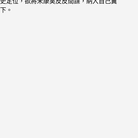
史定位，欲將宋康昊反反間諜，納入自己翼
下。