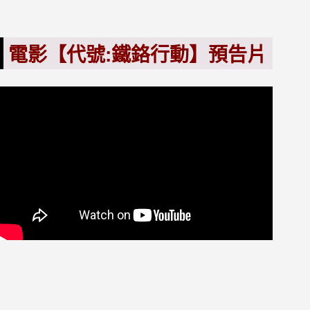
電影【代號:鐵鉻行動】預告片