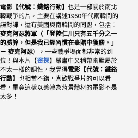
電影【代號：鐵鉻行動】
也是一部關於南北
韓戰爭的片，主要在講述1950年代兩韓間的
諜對諜，還有美國與南韓間的同盟，包括：
麥克阿瑟將軍（「登陸仁川只有五千分之一
的勝算，但是我已經習慣在豪賭中獲勝。」
－ 麥克阿瑟
），一些戰爭場面都非常的到
位！
與本片【
密探
】嚴肅中又稍帶幽默屬於
不太一樣的調性，
我覺得
電影【代號：鐵鉻
行動】
也相當不錯，喜歡戰爭片的可以看
看，畢竟這樣以美韓為背景體材的電影不是
太多！