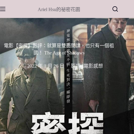
跳
Ariel Hsu的祕密花園
至
主
要
內
容
電影【密探】影評：就算是雙面間諜，也只有一個祖
國！ The Age of Shadows
2022 年 1 月 26 日
影評 | 電影感想