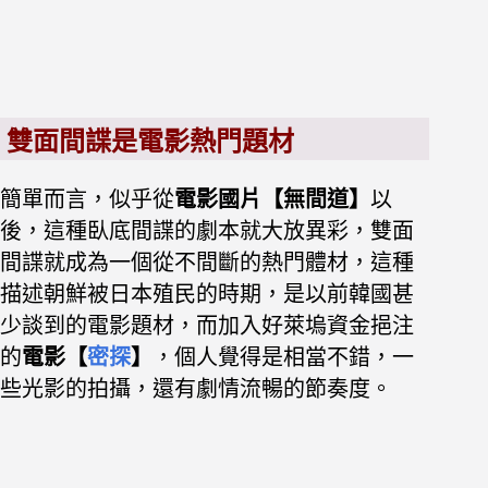
雙面間諜是電影熱門題材
簡單而言，似乎
從
電影國片
【無間道】
以
後，
這種臥底間諜的劇本就大放異彩，
雙面
間諜就成為一個從不間斷的熱門體材，
這種
描述朝鮮被日本殖民的時期
，是以前韓國甚
少談到的電影題材，
而加入好萊塢資金挹注
的
電影【
密探
】
，個人覺得是相當不錯，
一
些光影的拍攝，還有劇情流暢的節奏度。