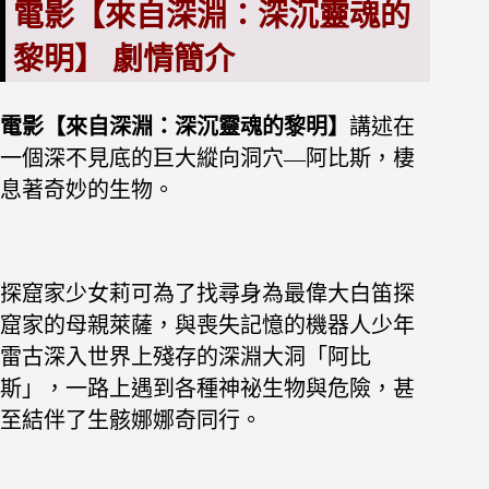
電影【來自深淵：深沉靈魂的
黎明】 劇情簡介
電影【來自深淵：深沉靈魂的黎明】
講述在
一個深不見底的巨大縱向洞穴—阿比斯，棲
息著奇妙的生物。
探窟家少女莉可為了找尋身為最偉大白笛探
窟家的母親萊薩，與喪失記憶的機器人少年
雷古深入世界上殘存的深淵大洞「阿比
斯」，一路上遇到各種神祕生物與危險，甚
至結伴了生骸娜娜奇同行。