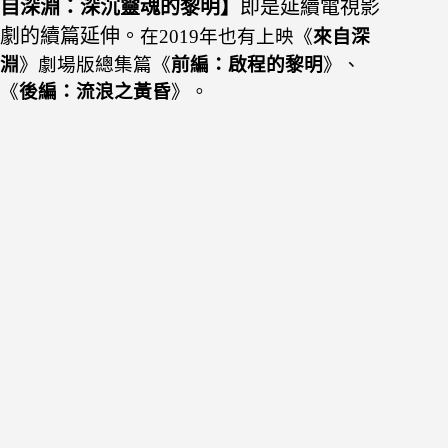
自深淵：深沉靈魂的黎明】
即是延續電視影
劇的續篇延伸。
在2019年也有上映《
來自深
淵
》劇場版總集篇《
前編：啟程的黎明
》、
《
後編：流浪之黃昏
》
。