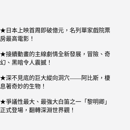
★日本上映首周即破億元，名列單家戲院票
房最高電影！
★接續動畫的主線劇情全新發展，冒險、奇
幻、黑暗令人震撼！
★深不見底的巨大縱向洞穴——阿比斯，棲
息著奇妙的生物！
★爭議性最大、最強大白笛之一「黎明卿」
正式登場，翻轉深淵世界觀！