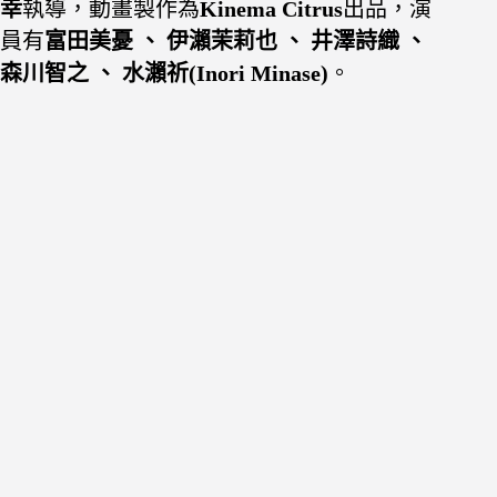
幸
執導，動畫製作為
Kinema Citrus
出品，演
員有
富田美憂 、 伊瀨茉莉也 、 井澤詩織 、
森川智之 、 水瀨祈(Inori Minase)
。