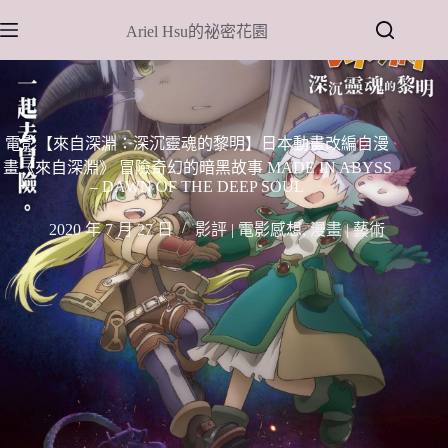
跳
Ariel Hsu的祕密花園
至
主
要
內
容
電影【來自深淵：深沉靈魂的黎明】日本動畫改編自漫
畫《來自深淵》 冒險奇幻的暗黑故事 MADE IN ABYSS
– DAWN OF THE DEEP SOUL
2020 年 7 月 27 日
影評 | 電影感想
,
漫畫 | 藝術