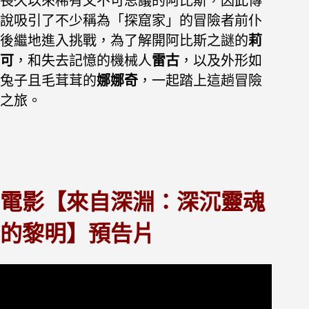
長久以來稀有又不可思議的阿比斯，因此傳
說吸引了不少稱為「探窟家」的冒險者前仆
後繼地進入挑戰，為了解開阿比斯之謎的
莉
可
，和失去記憶的機械人
雷古
，以及外形如
兔子且毛茸茸的
娜娜奇
，一起踏上這趟冒險
之旅。
電影【來自深淵：深沉靈魂
的黎明】預告片