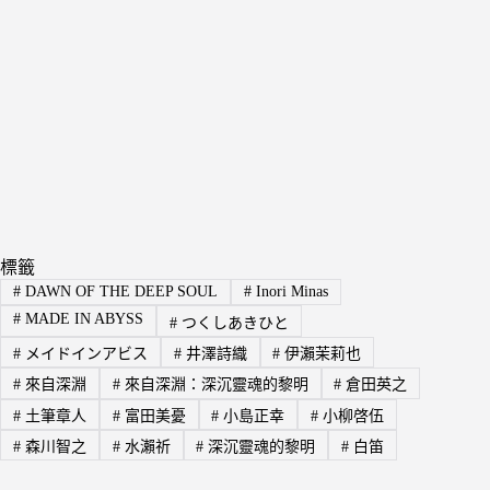
標籤
#
DAWN OF THE DEEP SOUL
#
Inori Minas
#
MADE IN ABYSS
#
つくしあきひと
#
メイドインアビス
#
井澤詩織
#
伊瀨茉莉也
#
來自深淵
#
來自深淵：深沉靈魂的黎明
#
倉田英之
#
土筆章人
#
富田美憂
#
小島正幸
#
小柳啓伍
#
森川智之
#
水瀨祈
#
深沉靈魂的黎明
#
白笛