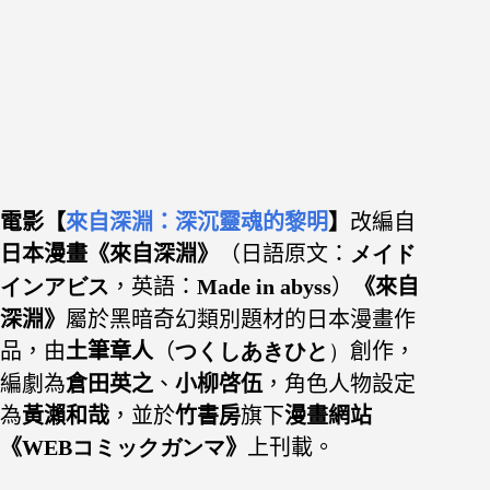
電影【
來自深淵：深沉靈魂的黎明
】
改編自
日本漫畫
《來自深淵》
（日語原文：
メイド
インアビス
，英語：
Made in abyss
）
《來自
深淵》
屬於黑暗奇幻類別題材的日本漫畫作
品，由
土筆章人
（
つくしあきひと
）
創作，
編劇為
倉田英之
、
小柳啓伍
，角色人物設定
為
黃瀨和哉
，並於
竹書房
旗下
漫畫網站
《
WEBコミックガンマ
》
上刊載
。