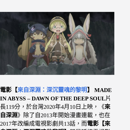
電影【
來自深淵：深沉靈魂的黎明
】
MADE
IN ABYSS – DAWN OF THE DEEP SOUL
片
長119分，於台灣2020年4月10日上映，《
來
自深淵
》除了自2013年開始漫畫連載，也在
2017年改編成電視影劇共13話，而
電影【來