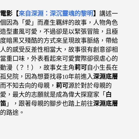
電影【
來自深淵：深沉靈魂的黎明
】
講述一
個因為「愛」而產生羈絆的故事，人物角色
造型畫風可愛，不過卻是以緊張冒險，且極
度暗黑又殘酷的方式來呈現故事脈絡，帶給
人的感受反差性相當大，故事很有創意卻
相
當重口味，外表看起來可愛實際卻很虐心的
動漫（？！），故事女主角
莉可
自小生長在
孤兒院，因為想要找尋10年前進入
深淵底層
而不知去向的母親，
莉可
源於對於母親的
愛，最大的志願就是成為偉大探窟家「
白
笛
」，跟著母親的腳步也踏上前往
深淵底層
的路途。