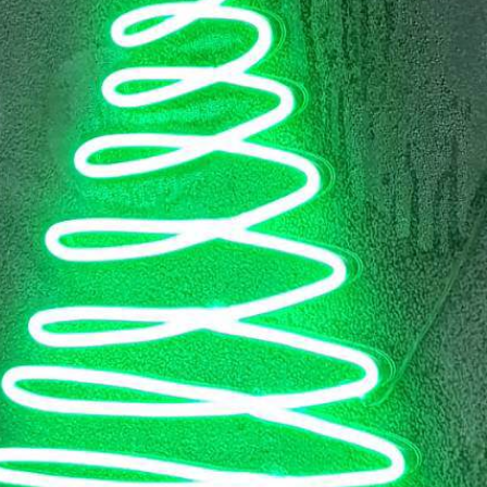
類
影評 | 電影感想
食記
台北美食
台中美食
宜蘭美食
苗栗美食
雲林美食
綠島美食
台南美食
高雄美食
馬祖美食
中式料理