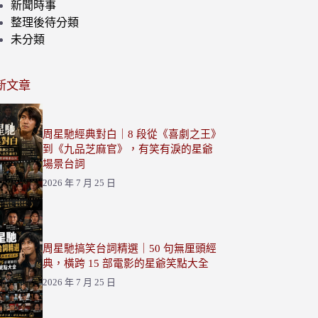
新聞時事
整理後待分類
未分類
新文章
周星馳經典對白｜8 段從《喜劇之王》
到《九品芝麻官》，有笑有淚的星爺
場景台詞
2026 年 7 月 25 日
周星馳搞笑台詞精選｜50 句無厘頭經
典，橫跨 15 部電影的星爺笑點大全
2026 年 7 月 25 日