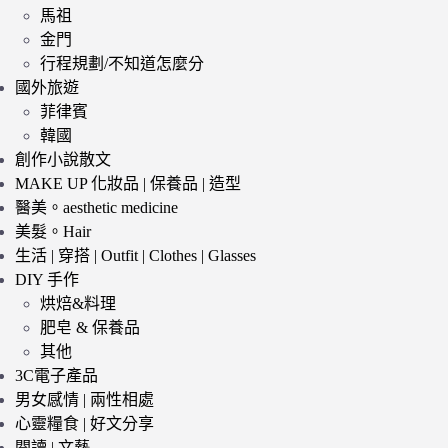
馬祖
金門
行程規劃/不知道怎麼分
國外旅遊
菲律賓
韓國
創作小說散文
MAKE UP 化妝品 | 保養品 | 造型
醫美。aesthetic medicine
美髮。Hair
生活 | 穿搭 | Outfit | Clothes | Glasses
DIY 手作
烘焙&料理
肥皂 & 保養品
其他
3C電子產品
男女感情 | 兩性相處
心靈糧食 | 好文分享
閱讀 | 文藝