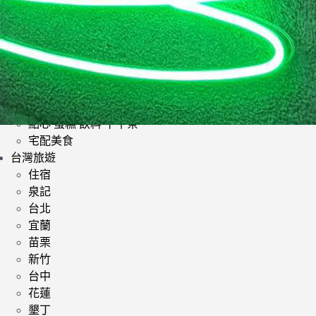
日式料理
韓式料理
歐美料理
小酌 | 餐酒館
其他異國料理
鍋類 | 火鍋 麻辣鍋 鴛鴦鍋
提供素食餐廳
點心 蛋糕 飲料 下午茶
宅配美食
台灣旅遊
住宿
泉記
台北
宜蘭
苗栗
新竹
台中
花蓮
墾丁