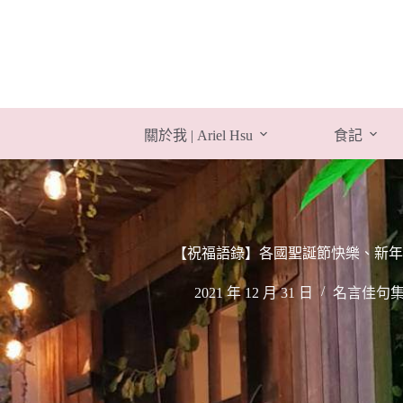
跳
至
主
要
內
容
關於我 | Ariel Hsu
食記
【祝福語錄】各國聖誕節快樂、新年
2021 年 12 月 31 日
名言佳句集 