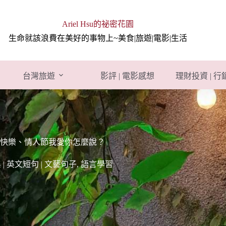
Ariel Hsu的祕密花園
生命就該浪費在美好的事物上~美食|旅遊|電影|生活
台灣旅遊
影評 | 電影感想
理財投資 | 
快樂、情人節我愛你怎麼說？
| 英文短句 | 文藝句子
,
語言學習