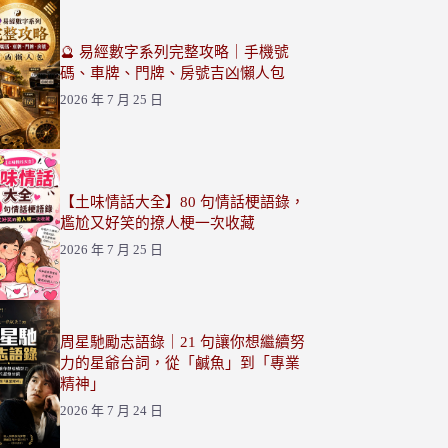
🔮 易經數字系列完整攻略｜手機號
碼、車牌、門牌、房號吉凶懶人包
2026 年 7 月 25 日
【土味情話大全】80 句情話梗語錄，
尷尬又好笑的撩人梗一次收藏
2026 年 7 月 25 日
周星馳勵志語錄｜21 句讓你想繼續努
力的星爺台詞，從「鹹魚」到「專業
精神」
2026 年 7 月 24 日