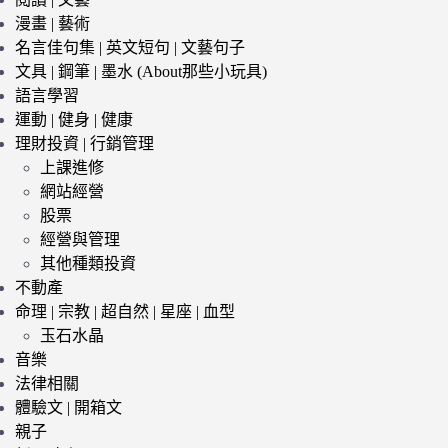
漫畫 | 藝術
名言佳句集 | 英文短句 | 文藝句子
文具 | 鋼筆 | 墨水 (About那些小玩具)
語言學習
運動 | 健身 | 健康
理財投資 | 行銷管理
上課進修
網站經營
股票
經營與管理
其他種類投資
不動產
命理 | 宗教 | 超自然 | 星座 | 血型
玉石水晶
音樂
法律相關
體驗文 | 開箱文
親子