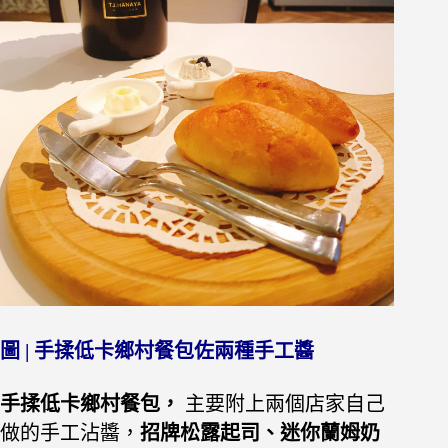
圖 | 手揉低卡鄉村餐包佐兩種手工醬
手揉低卡鄉村餐包，
主要附上兩個店家自己
做的手工沾醬，
招牌松露起司、迷你蘭姆奶