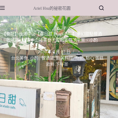
跳
Ariel Hsu的祕密花園
至
主
要
內
【食記】台北中山【春日甜 Bistro Café】夢幻甜點餐酒
容
咖啡廳 | 捷運中山站美食、甜點蛋糕下午茶、小酌
2020 年 4 月 27 日
台北美食
,
小酌 | 餐酒館
,
歐美料理
,
食記
,
點心 蛋糕
飲料 下午茶