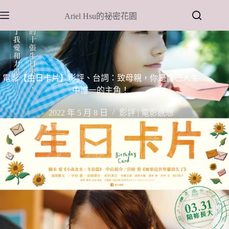
跳
Ariel Hsu的祕密花園
至
主
要
內
容
電影【生日卡片】影評、台詞：致母親，你是自己人生
中惟一的主角！
2022 年 5 月 8 日
影評 | 電影感想