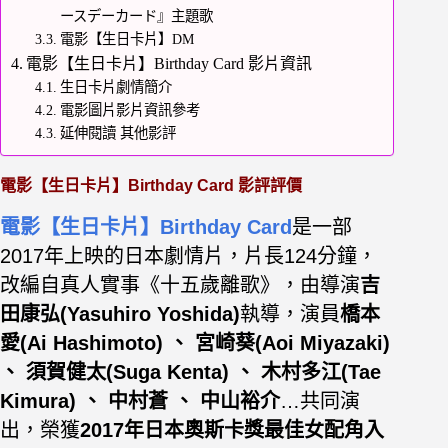
ースデーカード』主題歌
電影【生日卡片】DM
電影【生日卡片】Birthday Card 影片資訊
生日卡片劇情簡介
電影圖片影片資訊參考
延伸閱讀 其他影評
電影【生日卡片】Birthday Card 影評評價
電影【生日卡片】Birthday Card
是一部
2017年上映的日本劇情片，片長124分鐘，
改編自真人實事《十五歲離歌》，由導演
吉
田康弘(Yasuhiro Yoshida)
執導，演員
橋本
愛(Ai Hashimoto) 、 宮崎葵(Aoi Miyazaki)
、 須賀健太(Suga Kenta) 、 木村多江(Tae
Kimura) 、 中村蒼 、 中山裕介
…共同演
出，榮獲
2017年日本奧斯卡獎最佳女配角入