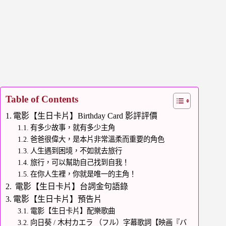
Table of Contents
電影【生日卡片】Birthday Card 影評評價
有多少故事，就有多少主角
爸爸很偉大，是本片非常溫柔而重要的角色
人生遇到困境，不如就去旅行
旅行，可以幫助自己找到自我！
在你人生裡，你就是唯一的主角！
電影【生日卡片】台詞金句語錄
電影【生日卡片】預告片
電影【生日卡片】配樂歌曲
向日葵 / 木村カエラ （フル）字幕歌詞【映画『バ