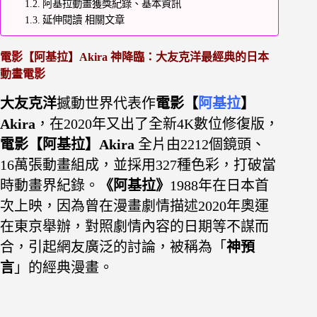
阿基拉動畫獲獎紀錄、基本資訊
延伸閱讀 相關文章
電影【阿基拉】Akira 神降臨：大友克洋最經典的日本
動畫電影
大友克洋
撼動世界代表作
電影【
阿基拉
】
Akira
，在2020年又出了全新4K數位修復版，
電影【阿基拉】Akira
全片由2212個鏡頭、
16萬張動畫組成，並採用327種色彩，打破當
時動畫界紀錄。
《阿基拉》
1988年在日本首
次上映，因為曾在漫畫劇情描述2020年奧運
在東京舉辦，對照劇情內容的日期等不謀而
合，引起網友廣泛的討論，被稱為「
神預
言
」的經典漫畫。