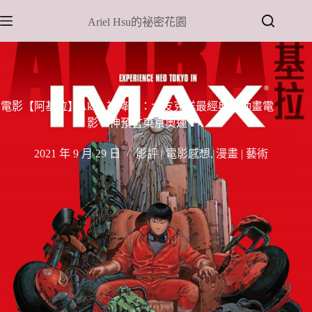
跳
Ariel Hsu的祕密花園
至
主
要
內
容
電影【阿基拉】Akira 神降臨：大友克洋最經典的動畫電
影，神預言東京奧運
2021 年 9 月 29 日
影評 | 電影感想
,
漫畫 | 藝術