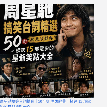
周星馳搞笑台詞精選｜50 句無厘頭經典，橫跨 15 部電