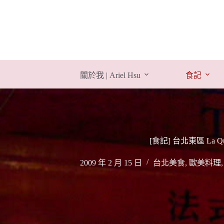
跳
至
主
要
內
容
關於我 | Ariel Hsu
食記
[食記] 台北東區 La Q
2009 年 2 月 15 日
台北美食
,
歐美料理