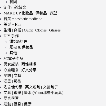
韓國
創作小說散文
MAKE UP 化妝品 | 保養品 | 造型
醫美。aesthetic medicine
美髮。Hair
生活 | 穿搭 | Outfit | Clothes | Glasses
DIY 手作
烘焙&料理
肥皂 & 保養品
其他
3C電子產品
男女感情 | 兩性相處
心靈糧食 | 好文分享
閱讀 | 文藝
漫畫 | 藝術
名言佳句集 | 英文短句 | 文藝句子
文具 | 鋼筆 | 墨水 (About那些小玩具)
語言學習
運動 | 健身 | 健康