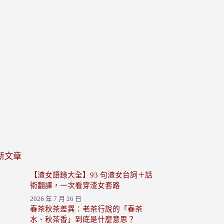
新文章
【渣女語錄大全】93 句渣女台詞＋話
術翻譯，一次看穿渣女套路
2026 年 7 月 26 日
春茶秋茶差異：老茶行說的「春茶
水、秋茶香」到底是什麼意思？