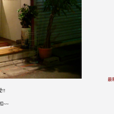
最
!!
扣~~