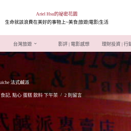
Ariel Hsu的祕密花園
生命就該浪費在美好的事物上~美食|旅遊|電影|生活
台灣旅遊
影評 | 電影感想
理財投資 | 
uiche 法式鹹派
,
食記
,
點心 蛋糕 飲料 下午茶
2 則留言