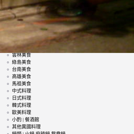
類
影評 | 電影感想
食記
台北美食
台中美食
宜蘭美食
苗栗美食
雲林美食
綠島美食
台南美食
高雄美食
馬祖美食
中式料理
日式料理
韓式料理
歐美料理
小酌 | 餐酒館
其他異國料理
鍋類 | 火鍋 麻辣鍋 鴛鴦鍋