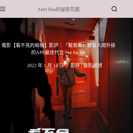
跳
Ariel Hsu的祕密花園
至
主
要
內
容
電影【看不見的殺機】影評：「幫我看」替盲人開外掛
的APP最佳代言 See for Me
2022 年 1 月 14 日
影評 | 電影感想