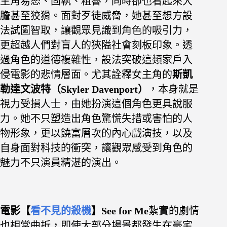
主角易怒、固執、粗魯，同時卻也看起來大
膽甚至狡猾。面對歹徒威脅，她甚至想方設
法試圖智取，讓觀眾見識到角色的吸引力，
更超越人們對盲人的狹隘社會刻板印象。透
過角色的道德複雜性，設法突破這類家戶入
侵電影的悲情層面。尤其詮釋女主角的
斯凱
勒達文波特（Skyler Davenport）
，本身就是
視力受損人士，由她扮演這個角色更具說服
力。她不只塑造出角色驚慌失措或害怕的人
物形象，更以饒富層次的內心戲演技，以及
自身面對科技的衝突，讓觀眾感受到角色的
魅力
不只演員精湛的演出。
電影【
看不見的殺機
】See for Me
紮實的劇情
也相當曲折，即使大部分場景都發生在豪宅