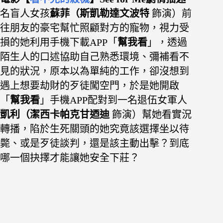
名盲人女孩
蘇菲（斯凱勒達文波特
飾演）前
往朋友的豪宅幫忙照顧對方的寵物，視力受
損的她利用手機下載APP「
幫我看
」，透過
陌生人的口述協助自己熟悉環境、
彌補看不
見的狀況，原本以為單純的工作，卻沒想到
遇上想要劫財的歹徒闖空門，於是她開啟
「
幫我看
」手機APP
配對到一名退伍女軍人
凱利（潔西卡帕克甘迺迪
飾演）幫她看實況
轉播，陷於生死關頭的她究竟該選擇坐以待
斃、或是
歹徒談判，還是該主動出擊？到底
哪一個抉擇才能讓她安全下莊？