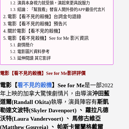
演員本身視力就受損，演起來更具說服力
結論：「幫我看」替盲人開外掛的APP最佳代言片
電影【看不見的殺機】台詞金句語錄
電影【看不見的殺機】預告片
關於電影【看不見的殺機】
電影【看不見殺機】See for Me 影片資訊
劇情簡介
電影圖片資料參考
延伸閱讀 其它影評
電影【看不見的殺機】See for Me影評評價
電影【
看不見的殺機
】See for Me
是一部2022
年上映的加拿大驚悚劇情片，由導演
沖田藍
道爾(Randall Okita)
執導，演員陣容有
斯凱
勒達文波特(Skyler Davenport) 、 蘿拉凡德
沃特(Laura Vandervoort) 、 馬修古維亞
(Matthew Gouveia) 、 帕斯卡爾蘭格戴爾