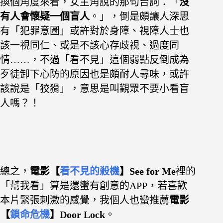
換個角度來看，女主角說的那句台詞：「
沒
有人會懷疑一個盲人
。」，倒是頗讓人深思
有「犯罪意圖」或許對於
身障、視障人士也
該一視同仁、或是不該心存歧視、過度同
情……，不過「看不見」這個弱點反倒成為
歹徒卸下心防的原因也是頗耐人尋味，或許
該說是「狡猾」，意思是叫觀眾不要小看盲
人嗎？！
總之，
電影【
看不見的殺機
】See for Me
裡的
「幫我看」算是還蠻有創意的APP，
若喜歡
本片緊張刺激的感覺，我個人也蠻推薦
電影
【
鎖命危機
】Door Lock
。