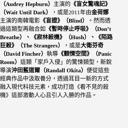
（Audrey Hepburn）
主演的
《盲女驚魂記》
（Wait Until Dark）
，或是2011年由
金荷娜
主演的南韓電影
《盲證》（Blind）
。然而透
過這類型再融合如
《暫時停止呼吸》（Don’t
Breathe）、《寂林殺機》（Hush）、《陌路
狂殺》（The Strangers）
，或是
大衛芬奇
（David Fincher）
執導
《顫慄空間》（Panic
Room）
這類「家戶入侵」的驚悚類型，新銳
導演
沖田藍道爾（Randall Okita）
便從這些
經典作品中汲取養分，透過耳目一新的方式
融入現代科技元素，成功打造《看不見的殺
機》這部激動人心且引人入勝的作品。