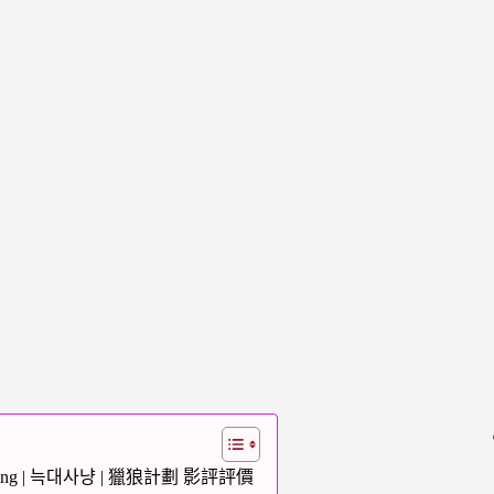
ing | 늑대사냥 | 獵狼計劃 影評評價