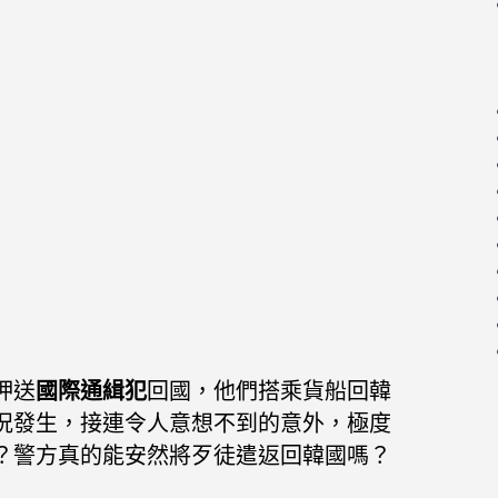
押送
國際通緝犯
回國，他們搭乘貨船
回韓
況發生，接連令人意想不到的意外，
極度
？警方真的能安然將歹徒遣返回韓國嗎？