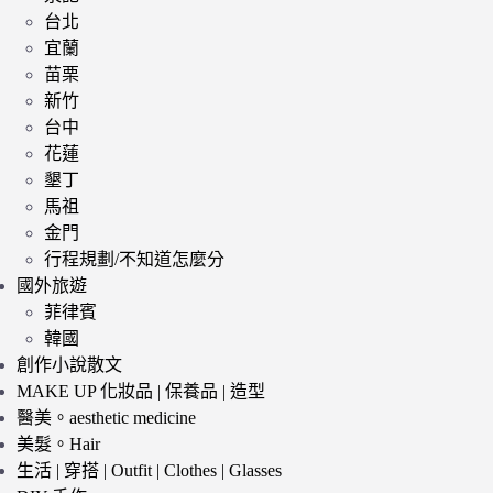
台北
宜蘭
苗栗
新竹
台中
花蓮
墾丁
馬祖
金門
行程規劃/不知道怎麼分
國外旅遊
菲律賓
韓國
創作小說散文
MAKE UP 化妝品 | 保養品 | 造型
醫美。aesthetic medicine
美髮。Hair
生活 | 穿搭 | Outfit | Clothes | Glasses