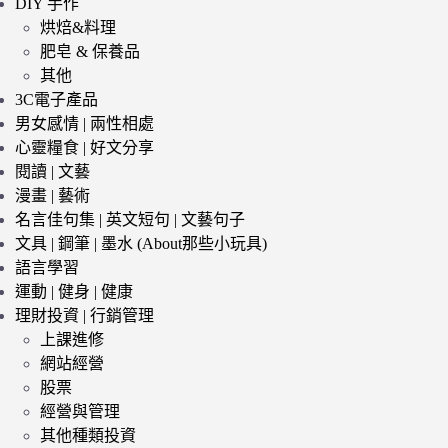
DIY 手作
烘焙&料理
肥皂 & 保養品
其他
3C電子產品
男女感情 | 兩性相處
心靈糧食 | 好文分享
閱讀 | 文藝
漫畫 | 藝術
名言佳句集 | 英文短句 | 文藝句子
文具 | 鋼筆 | 墨水 (About那些小玩具)
語言學習
運動 | 健身 | 健康
理財投資 | 行銷管理
上課進修
網站經營
股票
經營與管理
其他種類投資