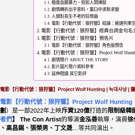
極度血腥暴力，宛如人間煉獄
劇情轉折出乎意料，窠臼中求新求變
人類對長生不老的狂想曲
電影【行動代號：狼狩獵】結論：屍速列車
電影【行動代號：狼狩獵】經典台詞金句名
電影【行動代號：狼狩獵】預告片
電影【行動代號：狼狩獵】角色版預告
電影【行動代號：狼狩獵】Project Wolf Hunt
劇情簡介 ABOUT THE STORY
影片圖片簡介資料參考
延伸閱讀 其它影評
電影【行動代號：狼狩獵】Project Wolf Hunting | 늑대사냥
|
獵
電影【行動代號：狼狩獵】Project Wolf Hunting
劃
）
是一部2022年上映
斥資120億
打造的
限制級韓
者們
】 The Con Artist
的導演
金泓善
執導，演員
徐
、
高昌錫、
張榮男、
丁文晟
…等共同演出。