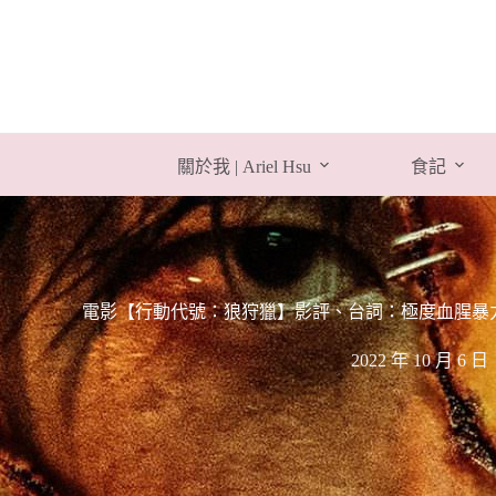
跳
至
主
要
內
容
關於我 | Ariel Hsu
食記
電影【行動代號：狼狩獵】影評、台詞：極度血腥暴力，尺度超大
2022 年 10 月 6 日