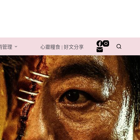
行銷管理
心靈糧食 | 好文分享