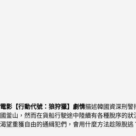
電影【行動代號：狼狩獵】劇情
描述韓國資深刑警
國釜山，然而在貨船行駛途中陸續有各種脫序的狀
渴望重獲自由的通緝犯們，會用什麼方法趁隙脫逃