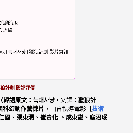
生化航海版
言語錄
ing | 늑대사냥 | 獵狼計劃 影片資訊
狼計劃 影評評價
（韓語原文：늑대사냥
，
又譯
：獵狼計
國科幻動作驚悚片
，由曾執導
電影【
技術
仁國
、
張東潤、
崔貴化 、
成東鎰、
庭沼珉