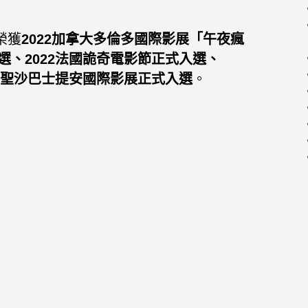
榮獲
2
022加拿大多倫多國際影展「午夜瘋
、2022
法國詭奇電影節正式入選、
班牙聖沙巴士提安國際影展正式入選
。