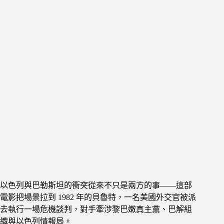
以色列與巴勒斯坦的衝突從來不只是兩方的事——這部
電影把場景拉到 1982 年的貝魯特，一名美國外交官被派
去執行一場危機談判，對手牽涉黎巴嫩真主黨、巴解組
織與以色列情報局。