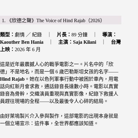
1. 《欣德之聲》The Voice of Hind Rajab（2026）
類型：
劇情 ／ 紀錄 ｜
片長：
89 分鐘 ｜
導演：
Kaouther Ben Hania
｜
主演：
Saja Kilani
｜
台灣
上映：
2026 年 6 月
這是近年最震撼人心的戰爭電影之一。片名中的「欣
德」不是地名，而是一個 6 歲巴勒斯坦女孩的名字——
Hind Rajab
。她在以色列軍事行動中被困於車內，用電
話向紅新月會求救，通話錄音長達數小時。電影以真實
錄音為骨幹，交織演員重現與真實影像，紀錄下救援人
員趕往現場的全程——以及最後令人心碎的結局。
由好萊塢製片介入參與製作，這部電影的出現本身就是
一個立場宣示：這件事，全世界都應該知道。