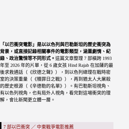
「以巴衝突電影」是以以色列與巴勒斯坦的歷史衝突為
背景，或直接記錄相關事件的電影類型，涵蓋劇情、紀
錄、政治驚悚等不同形式。
這篇文章整理 7 部橫跨 1993
年至 2026 年的片單，從 6 歲女孩 Hind Rajab 在加薩的最
後求救通話（《欣德之聲》），到以色列總理在戰時密
室的決策重量（《贖罪日之戰》），再到猶太人大屠殺
的歷史根源（《辛德勒的名單》）。有巴勒斯坦視角、
有以色列視角，也有局外人視角，看完對這場衝突的理
解，會比新聞更立體一層。
7 部以巴衝突 ／ 中東戰爭電影推薦