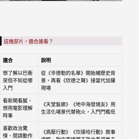
這幾部片，適合誰看？
適合
說明
想了解以巴衝
從《辛德勒的名單》開始補歷史背
突但不知從哪
景，再看《欣德之聲》接當代加薩
入門
現場
看新聞看膩、
《天堂髮廊》《地中海發燒友》用
想用電影理解
生活化場景代替砲火，入門門檻低
時事
喜歡政治驚
《高壓行動》《坎達哈行動》敘事
悚、間諜動作