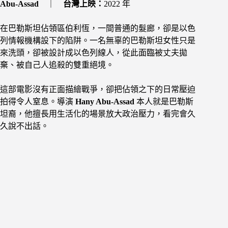
Abu-Assad
｜
台灣上映：
2022 年
在巴勒斯坦佔領區伯利恆，一間普通的髮廊，卻是以色
列情報機構設下的陷阱。一名無辜的巴勒斯坦女性只是
來洗頭，卻被設計成以色列線人，從此面臨被丈夫拋
棄、被自己人追殺的雙重絕境。
這部電影沒有正面描繪戰爭，卻把佔領之下的日常壓迫
拍得令人窒息。導演
Hany Abu-Assad
本人就是巴勒斯
坦裔，他擅長用生活化的場景放大政治壓力，看完會久
久說不出話。