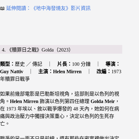
📖
延伸閱讀：《地中海發燒友》影片資訊
4. 《贖罪日之戰》Golda（2023）
類型：
歷史 ／ 傳記 ｜
片長：
100 分鐘 ｜
導演：
Guy Nattiv
｜
主演：
Helen Mirren
｜
改編：
1973
年贖罪日戰爭
如果前幾部電影是巴勒斯坦視角，這部則是以色列的視
角。
Helen Mirren
飾演以色列第四任總理
Golda Meir
，
在 1973 年埃以、敘以戰爭爆發的 48 天內，她如何在病
痛與政治壓力中獨撐決策重心，決定以色列的生死存
亡。
戰爭的另一面不只是前線，還有那些在密室裡做出決定