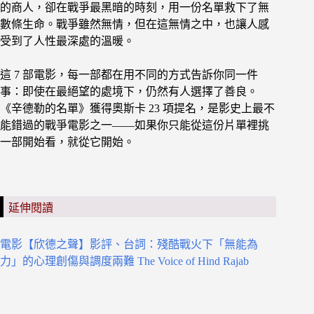
的商人，卻在戰爭最黑暗的時刻，用一份名單救下了無
數條生命。戰爭雖然無情，但在這無情之中，也讓人感
受到了人性最深處的溫暖。
這 7 部電影，每一部都在用不同的方式告訴你同一件
事：即使在最絕望的處境下，仍然有人選擇了善良。
《辛德勒的名單》獲得奧斯卡 23 項提名，是影史上最不
能錯過的戰爭電影之一——如果你只能從這份片單裡挑
一部開始看，就從它開始。
延伸閱讀
電影【欣德之聲】影評、台詞：殘酷戰火下「無能為
力」的心理創傷與調度兩難 The Voice of Hind Rajab