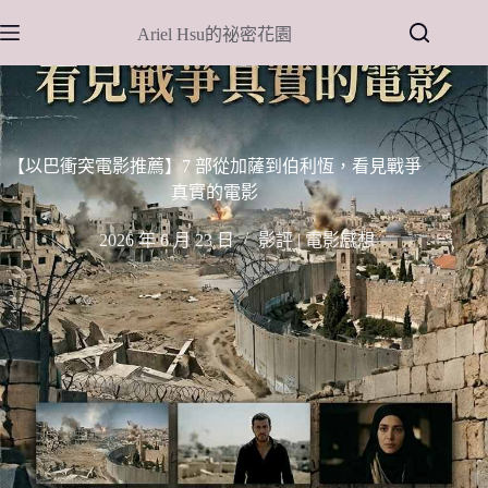
跳
Ariel Hsu的祕密花園
至
主
要
內
容
【以巴衝突電影推薦】7 部從加薩到伯利恆，看見戰爭
真實的電影
2026 年 6 月 23 日
影評 | 電影感想