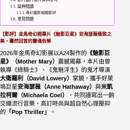
延伸閱讀
奇幻電影相關影評
常見問題
【影評】金馬奇幻開幕片《魅影巨星》安海瑟薇極致之
美，驀然回首的靈魂告解
2026年金馬奇幻影展以A24
製作的
《魅影巨
星》（Mother Mary）
震撼揭幕，
本片由曾
執導《綠騎士》、《鬼魅浮生》的鬼才導演
大衛羅利（David Lowery）
掌鏡，攜手好萊
塢巨星
安海瑟薇（Anne Hathaway）
與
米凱
拉柯爾（Michaela Coel）
，共同譜寫出一齣
交織流行音樂、高訂時尚與超自然心理壓抑
的
「Pop Thriller」
。