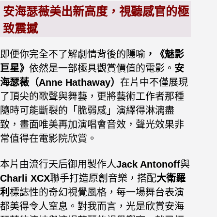
安海瑟薇美出新高度，視聽感官的極
致震撼
即便你完全不了解劇情背後的隱喻
，《魅影
巨星》
依然是一部極具觀賞價值的電影。
安
海瑟薇（Anne Hathaway）
在片中不僅展現
了頂尖的歌聲與舞藝，更將藝術工作者那種
隨時可能斷裂的「脆弱感」演繹得淋漓盡
致，畫面唯美再加演唱會音效，聲光效果非
常值得在電影院欣賞。
本片由流行天后御用製作人
Jack Antonoff
與
Charli XCX
聯手打造原創音樂，搭配
大衛羅
利
標誌性的奇幻視覺風格，每一場舞台表演
都美得令人窒息。對我而言，光是欣賞安海