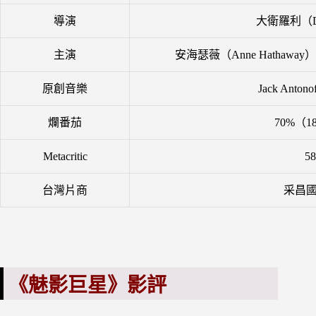
導演
大衛羅利（Dav
主演
安海瑟薇（Anne Hathaway）
原創音樂
Jack Antono
爛番茄
70%（1
Metacritic
58
台灣片商
采昌
《魅影巨星》影評