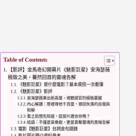
Table of Contents
​【影評】金馬奇幻開幕片《魅影巨星》安海瑟薇
極致之美，驀然回首的靈魂告解
《魅影巨星》是什麼電影？基本資訊一次看懂
《魅影巨星》影評
安海瑟薇美出新高度，視聽感官的極致震撼
內心解讀：眾裡尋他千百度，尋回失落的自我與
和解
看之前想先知道，這部片適合你嗎？
結語：不僅是音樂劇，更是直擊靈魂的黑暗告解
電影【魅影巨星】台詞金句語錄
影片圖片簡介資料參考