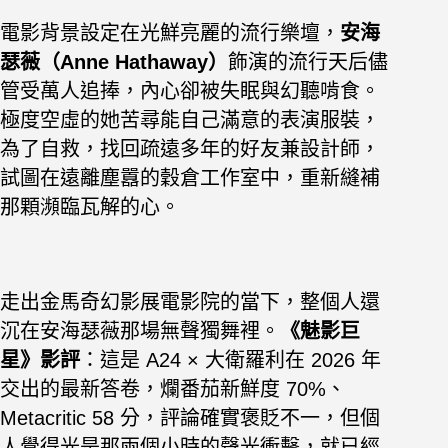
電影背景設定在光鮮亮麗的流行樂壇，
安海
瑟薇（Anne Hathaway）
飾演的流行天后儘
管受萬人追捧，內心卻被失眠與幻聽啃食。
極度空虛的她苦尋能自己滿意的表演服裝，
為了自救，
找回疏遠多年的好友兼設計師，
試圖在遠離塵囂的穀倉工作室中，重新縫補
那顆瀕臨瓦解的心。
走出金馬奇幻影展電影院的當下，整個人還
沉在安海瑟薇那場無聲獨舞裡。
《魅影巨
星》影評
：這是 A24 × 大衛羅利在 2026 年
交出的最新答卷，爛番茄新鮮度 70%、
Metacritic 58 分，評論確實褒貶不一，但個
人覺得光是那兩個小時的聲光衝擊，就已經