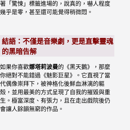
著「驚悚」標籤進場的，說真的，嚇人程度
幾乎是零，甚至還可能覺得稍微悶。
結語：不僅是音樂劇，更是直擊靈魂
的黑暗告解
如果你喜歡
娜塔莉波曼
的《黑天鵝》，那麼
你絕對不能錯過《魅影巨星》。它直視了當
代偶像崇拜下，被神格化後鮮血淋漓的軀
殼，並用最美的方式呈現了自我的摧毀與重
生。極富
深度、有張力，且在走出戲院後仍
會讓人餘韻無窮的作品。