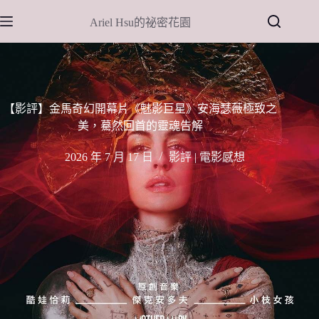
跳
Ariel Hsu的祕密花園
至
主
要
內
容
【影評】金馬奇幻開幕片《魅影巨星》安海瑟薇極致之
美，驀然回首的靈魂告解
2026 年 7 月 17 日
影評 | 電影感想