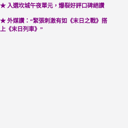
★ 入選坎城午夜單元，爆裂好評口碑絕讚
★ 外媒讚：“緊張刺激有如《末日之戰》搭
上《末日列車》”