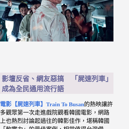
影壇反省、網友惡搞 「屍速列車」
成為全民通用流行語
電影【屍速列車】
Train To Busan
的熱映讓許
多觀眾第一次走進戲院觀看韓國電影，網路
上也熱烈討論起過往的韓影佳作，堪稱韓國