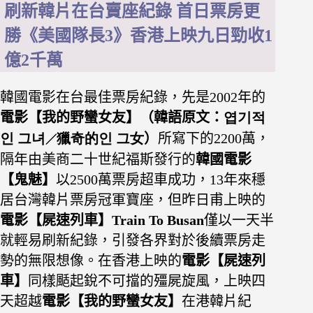
刷新韓片在台賣座紀錄 首日票房更
勝《美國隊長3》香港上映九日勁收1
億2千萬
韓國電影在台最佳票房紀錄，先是2002年的
電影【我的野蠻女友】
（韓語原文：
엽기적
인 그녀
獵奇的인 그女
）
所寫下的2200萬，
／
隔年由美商二十世紀福斯發行的
韓國
電影
【鬼魅】
以2500萬票房超車成功，13年來穩
居台灣韓片票房冠軍寶座，但昨日甫上映的
電影【屍速列車】
Train To Busan
僅以一天半
就輕易刷新紀錄，引發各界對於後續票房走
勢的無限想像。
在香港上映的
電影【屍速列
車】
同樣颳起銳不可擋的殭屍旋風，上映四
天超越
電影【我的野蠻女友】
在港韓片紀