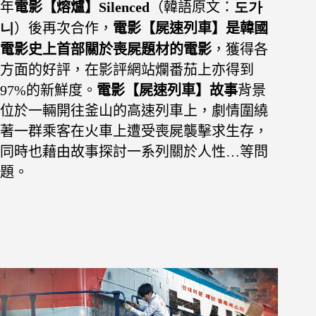
年
電影【熔爐】
Silenced
（韓語原文：
도가
니
）
後再次合作，
電影【屍速列車】是韓國
電影史上首部關於喪屍題材的電影
，獲得各
方面的
好評，在影評網站爛番茄上亦得到
97%的新鮮度。
電影【屍速列車】故事
背景
位於一輛開往釜山的高速列車上，劇情圍繞
著一群乘客在火車上遭受喪屍襲擊求生存，
同時也藉由故事探討一系列關於人性…等問
題
。