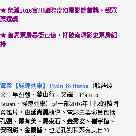
★ 榮獲2016富川國際奇幻電影節首獎、觀眾
票選獎
★ 首周票房暴衝12億，打破南韓影史票房紀
錄
電影【屍速列車】
Train To Busan
（韓語原
文：
부산행
、
釜山行
，又譯：Train to
Busan、屍速列車）是一部2016年上映的韓國
災難片，由
延尚昊
執導。電影主要演員包括
孔劉、鄭有美、馬東石、金秀安、崔宇植、
安昭熙、金義聖
，也是孔劉和鄭有美自2011