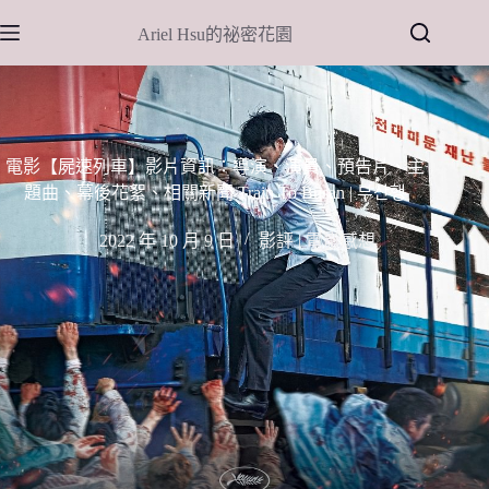
跳
Ariel Hsu的祕密花園
至
主
要
內
容
電影【屍速列車】影片資訊：導演、演員、預告片、主
題曲、幕後花絮、相關新聞 Train To Busan | 부산행
2022 年 10 月 9 日
影評 | 電影感想