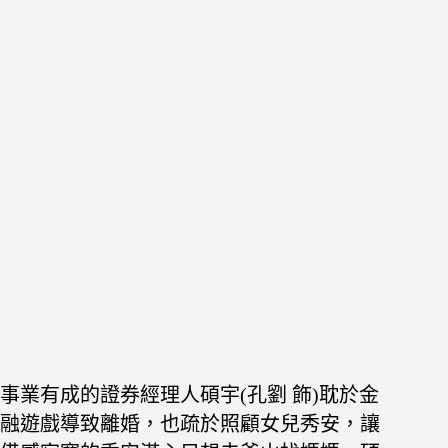
事業有成的證券經理人碩宇(孔劉 飾)耽於金
融遊戲導致離婚，也疏於照顧女兒秀安，讓