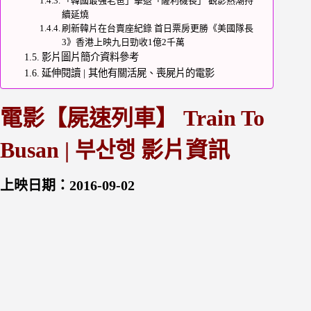
「韓國最強老爸」擊退「薩利機長」 觀影熱潮持
續延燒
刷新韓片在台賣座紀錄 首日票房更勝《美國隊長
3》香港上映九日勁收1億2千萬
影片圖片簡介資料參考
延伸閱讀 | 其他有關活屍、喪屍片的電影
電影【屍速列車】 Train To
Busan | 부산행 影片資訊
上映日期：2016-09-02