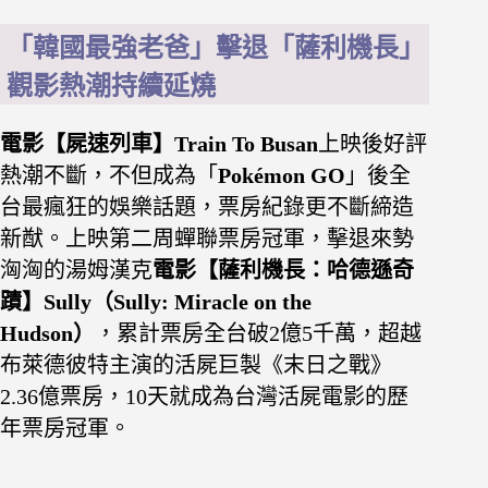
「韓國最強老爸」擊退「薩利機長」
觀影熱潮持續延燒
電影【屍速列車】
Train To Busan
上映後好評
熱潮不斷，不但成為「
Pokémon GO
」後全
台最瘋狂的娛樂話題，票房紀錄更不斷締造
新猷。上映第二周蟬聯票房冠軍，擊退來勢
洶洶的湯姆漢克
電影【薩利機長：哈德遜奇
蹟】
Sully
（
Sully: Miracle on the
Hudson
）
，累計票房全台破2億5千萬，超越
布萊德彼特主演的活屍巨製《末日之戰》
2.36億票房，10天就成為台灣活屍電影的歷
年票房冠軍。