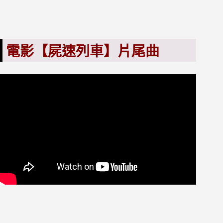
電影【屍速列車】片尾曲