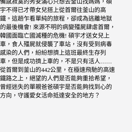
備感寂寞的秀安滿心只想去釜山找媽媽，碩
宇不得已才帶女兒搭上從首爾往釜山的高
鐵。這趟乍看單純的旅程，卻成為逃離地獄
的最後機會! 來源不明的病變殭屍肆虐首爾，
韓國面臨亡國滅種的危機! 碩宇才送女兒上
車，食人殭屍就侵襲了車站，沒有受到病毒
感染的人們，紛紛想擠上這班最終生存列
車，但是成功擠上車的，不是只有活人……
從首爾到釜山的442公里，在極速飛馳的高速
鐵路之上，絕望的人們是否能夠重拾希望，
曾經迷失的單親爸爸碩宇是否能夠找到心的
方向，守護愛女活命抵達安全的地方？