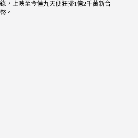
錄，上映至今僅九天便狂掃1億2千萬新台
幣。