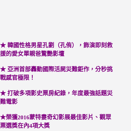
★ 韓國性格男星孔劉（孔侑），飾演即刻救
援的愛女單親爸驚艷影壇
★ 亞洲首部轟動國際活屍災難鉅作，分秒挑
戰感官極限！
★ 打破多項影史票房紀錄，年度最強話題災
難電影
★榮獲2016蒙特婁奇幻影展最佳影片、觀眾
票選獎在內4項大獎