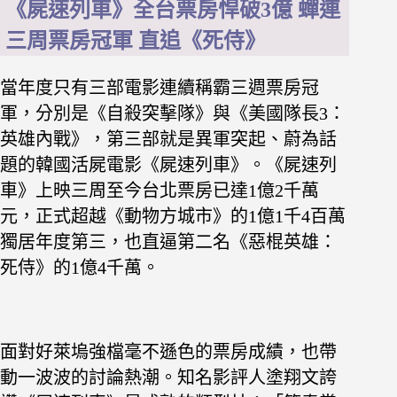
《屍速列車》全台票房悍破3億 蟬連
三周票房冠軍 直追《死侍》
當年度只有三部電影連續稱霸三週票房冠
軍，分別是《自殺突擊隊》與《美國隊長3：
英雄內戰》，第三部就是異軍突起、蔚為話
題的韓國活屍電影《屍速列車》。《屍速列
車》上映三周至今台北票房已達1億2千萬
元，正式超越《動物方城市》的1億1千4百萬
獨居年度第三，也直逼第二名《惡棍英雄：
死侍》的1億4千萬。
面對好萊塢強檔毫不遜色的票房成績，也帶
動一波波的討論熱潮。知名影評人塗翔文誇