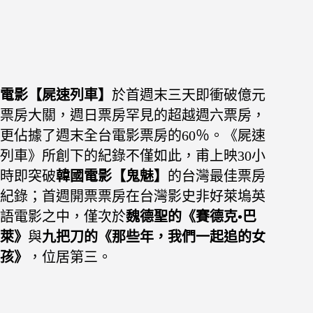
電影【屍速列車】
於首週末三天即衝破億元
票房大關，週日票房罕見的超越週六票房，
更佔據了週末全台電影票房的60％。《屍速
列車》所創下的紀錄不僅如此，甫上映30小
時即突破
韓國
電影【鬼魅】
的台灣最佳票房
紀錄；首週開票票房在台灣影史非好萊塢英
語電影之中，僅次於
魏德聖的《賽德克•巴
萊》
與
九把刀的《那些年，我們一起追的女
孩》
，位居第三。