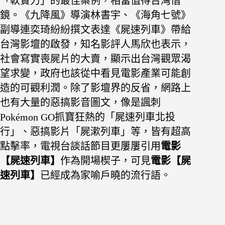
「軟實力」的最佳案例，相當值得台灣借
鏡。《九降風》導演林書宇、《海角七號》
副導連奕琦紛紛撰文表達《屍速列車》帶給
台灣影壇的啟發，知名影評人馬欣也表示，
社會寫實喪屍片的大賣，顯示出台灣觀眾渴
望求變，政府也該從中看見電影產業可能創
造的可觀利潤。
除了影壇界的反省，網路上
也有大量的惡搞影音圖文，像是諷刺
Pokémon GO抓寶狂熱的「屍速列車北投
行」、惡搞影片「屍漱列車」等，皆有超高
點擊率，電視台談話節目更屢屢引用
電影
【屍速列車】
作為開場楔子，可見
電影【屍
速列車】
已經成為家喻戶曉的流行語。