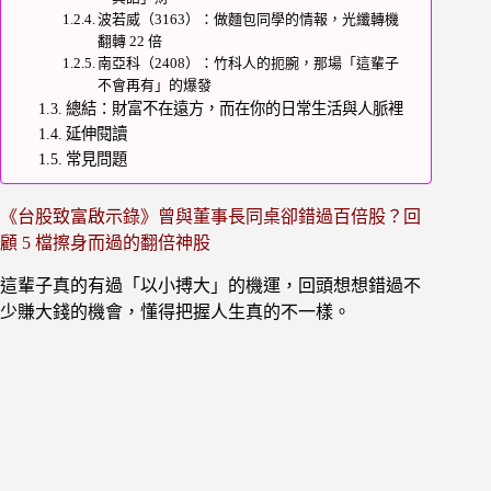
波若威（3163）：做麵包同學的情報，光纖轉機
翻轉 22 倍
南亞科（2408）：竹科人的扼腕，那場「這輩子
不會再有」的爆發
總結：財富不在遠方，而在你的日常生活與人脈裡
延伸閱讀
常見問題
《台股致富啟示錄》曾與董事長同桌卻錯過百倍股？回
顧 5 檔擦身而過的翻倍神股
這輩子真的有過「以小搏大」的機運，回頭想想錯過不
少賺大錢的機會，懂得把握人生真的不一樣。