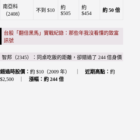
南亞科
約
約
不到 $10
約 50 倍
$505
$454
（2408）
台股「翻倍黑馬」實戰紀錄：那些年我沒看懂的致富
訊號
智邦（2345）：同桌吃飯的距離，卻錯過了 244 倍身價
錯過時股價：
約 $10（2009 年） ｜
近期高點：
約
$2,500 ｜
漲幅：約 244 倍