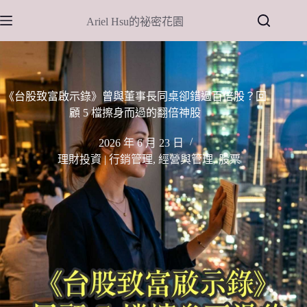
跳
Ariel Hsu的祕密花園
至
主
要
內
容
《台股致富啟示錄》曾與董事長同桌卻錯過百倍股？回
顧 5 檔擦身而過的翻倍神股
2026 年 6 月 23 日
理財投資 | 行銷管理
,
經營與管理
,
股票