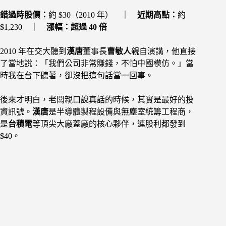
錯過時股價：
約 $30（2010 年） ｜
近期高點：
約
$1,230 ｜
漲幅：超過 40 倍
2010 年在交大聽到
漢唐
董事長
曹敏人
親自演講，他直接
了當地說：「我們公司非常賺錢，不怕中國模仿。」當
時我在台下聽著，卻沒把這句話當一回事。
後來才明白，老闆親口說真話的時候，其實是最好的投
資訊號。
漢唐
是半導體製程設備與無塵室統籌工程商，
是
台積電
等頂尖大廠蓋廠的核心夥伴，連股利都發到
$40。