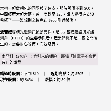
當初一起做麵包的同學報了這支，那時股價不到 $60。
中間經歷大起大落，曾一度跌至 $23，讓人覺得這支沒
希望了——沒想到之後竟在 $900 附近盤旋。
波若威
專精光纖通訊被動元件，是 5G 基礎建設與光纖
到戶（FTTH）的重要參與者。產業轉機不是一夜之間發
生的，需要耐心等待，而我沒有。
南亞科（2408）：竹科人的扼腕，那場「這輩子不會再
有」的爆發
錯過時股價：
不到 $10 ｜
近期高點：
約 $505 ｜
現在股價：
約 $454 ｜
漲幅：約 50 倍