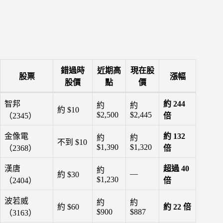
錯過時
近期高
現在股
股票
漲幅
股價
點
價
智邦
約 244
約
約
約 $10
$2,500
$2,445
（2345）
倍
金像電
約 132
約
約
不到 $10
$1,390
$1,320
（2368）
倍
漢唐
超過 40
約
—
約 $30
$1,230
（2404）
倍
波若威
約
約
約 $60
約 22 倍
$900
$887
（3163）