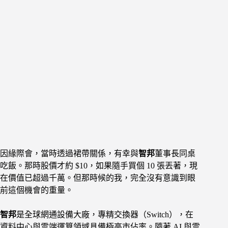
因緣際會，當時透過裙帶關係，有幸與
智邦
董事長同桌
吃飯。那時股價才約 $10，如果隨手買個 10 張丟著，現
在價值已超過千萬。但那時候的我，完全沒有意識到眼
前這個機會的重量。
智邦
是全球網通設備大廠，專精交換器（Switch），在
資料中心與雲端運算領域具備極高市佔率。隨著 AI 與雲