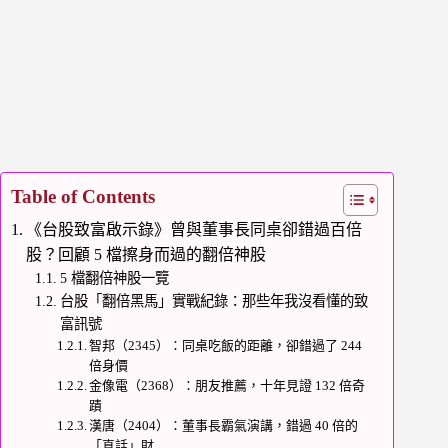
Table of Contents
《台股致富啟示錄》曾與董事長同桌卻錯過百倍
股？回顧 5 檔擦身而過的翻倍神股
5 檔翻倍神股一覽
台股「翻倍黑馬」實戰紀錄：那些年我沒看懂的致
富訊號
智邦（2345）：同桌吃飯的距離，卻錯過了 244
倍身價
金像電（2368）：朋友推薦，十年見證 132 倍奇
蹟
漢唐（2404）：董事長霸氣演講，錯過 40 倍的
「真話」財