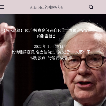
跳
Ariel Hsu的祕密花園
至
主
要
內
【名人語錄】101句投資金句 來自10位世界頂尖投資家
容
的財富箴言
2022 年 1 月 10 日
其他種類投資
,
名言佳句集 | 英文短句 | 文藝句子
,
理財投資 | 行銷管理
,
股票