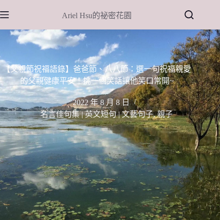
跳
Ariel Hsu的祕密花園
至
主
要
內
容
【父親節祝福語錄】爸爸節、八八節：選一句祝福親愛
的父親健康平安！挑一個笑話讓他笑口常開~
2022 年 8 月 8 日
名言佳句集 | 英文短句 | 文藝句子
,
親子