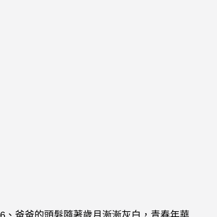
6、爸爸的頭髮隨著歲月漸漸灰白，青春年華