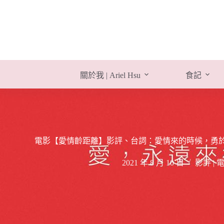
跳
至
主
要
內
容
關於我 | Ariel Hsu
食記
電影【愛情齡距離】影評、台詞：愛情來的時候，勇於把握
2021 年 8 月 10 日
影評 |