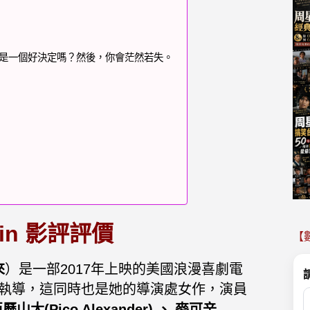
這是一個好決定嗎？然後，你會茫然若失。
in 影評評價
【
來
）是一部2017年上映的美國浪漫喜劇電
執導，這同時也是她的導演處女作，演員
歷山大(Pico Alexander) 、 麥可辛