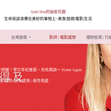
Ariel Hsu的祕密花園
生命就該浪費在美好的事物上~美食|旅遊|電影|生活
台灣旅遊
影評 | 電影感想
理財投資 | 
！管它年紀差距，先吃再說～ Home Again
 電影感想
,
男女感情 | 兩性相處