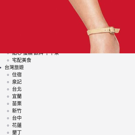
日式料理
韓式料理
歐美料理
小酌 | 餐酒館
其他異國料理
鍋類 | 火鍋 麻辣鍋 鴛鴦鍋
提供素食餐廳
點心 蛋糕 飲料 下午茶
宅配美食
台灣旅遊
住宿
泉記
台北
宜蘭
苗栗
新竹
台中
花蓮
墾丁