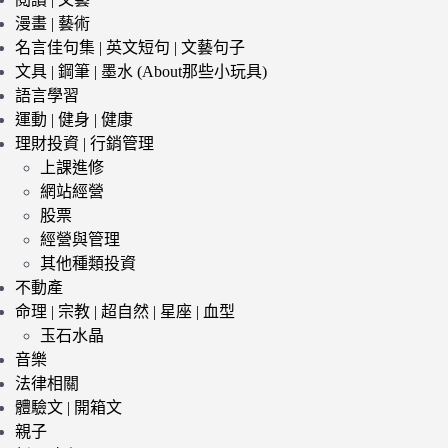
漫畫 | 藝術
名言佳句集 | 英文短句 | 文藝句子
文具 | 鋼筆 | 墨水 (About那些小玩具)
語言學習
運動 | 健身 | 健康
理財投資 | 行銷管理
上課進修
網站經營
股票
經營與管理
其他種類投資
不動產
命理 | 宗教 | 超自然 | 星座 | 血型
玉石水晶
音樂
法律相關
體驗文 | 開箱文
親子