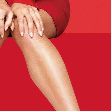
類
影評 | 電影感想
食記
台北美食
台中美食
宜蘭美食
苗栗美食
雲林美食
綠島美食
台南美食
高雄美食
馬祖美食
中式料理