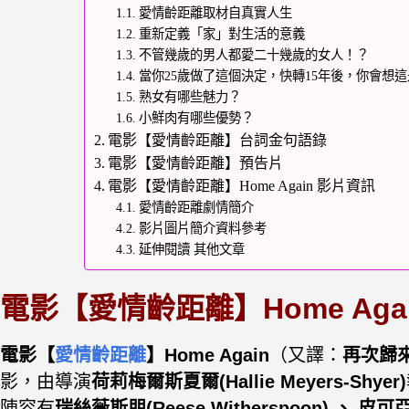
愛情齡距離取材自真實人生
重新定義「家」對生活的意義
不管幾歲的男人都愛二十幾歲的女人！？
當你25歲做了這個決定，快轉15年後，你會想
熟女有哪些魅力？
小鮮肉有哪些優勢？
電影【愛情齡距離】台詞金句語錄
電影【愛情齡距離】預告片
電影【愛情齡距離】Home Again 影片資訊
愛情齡距離劇情簡介
影片圖片簡介資料參考
延伸閱讀 其他文章
電影【愛情齡距離】Home Aga
電影【
愛情齡距離
】Home Again
（又譯：
再次歸
影，由導演
荷莉梅爾斯夏爾(Hallie Meyers-Shyer)
陣容有
瑞絲薇斯朋(Reese Witherspoon) 、 皮可亞