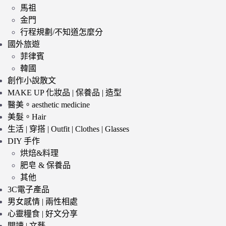
馬祖
金門
行程規劃/不知道怎麼分
國外旅遊
菲律賓
韓國
創作小說散文
MAKE UP 化妝品 | 保養品 | 造型
醫美。aesthetic medicine
美髮。Hair
生活 | 穿搭 | Outfit | Clothes | Glasses
DIY 手作
烘焙&料理
肥皂 & 保養品
其他
3C電子產品
男女感情 | 兩性相處
心靈糧食 | 好文分享
閱讀 | 文藝