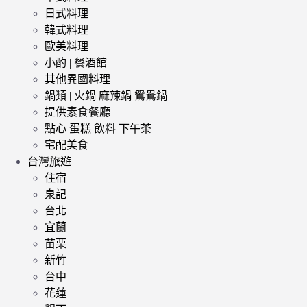
日式料理
韓式料理
歐美料理
小酌 | 餐酒館
其他異國料理
鍋類 | 火鍋 麻辣鍋 鴛鴦鍋
提供素食餐廳
點心 蛋糕 飲料 下午茶
宅配美食
台灣旅遊
住宿
泉記
台北
宜蘭
苗栗
新竹
台中
花蓮