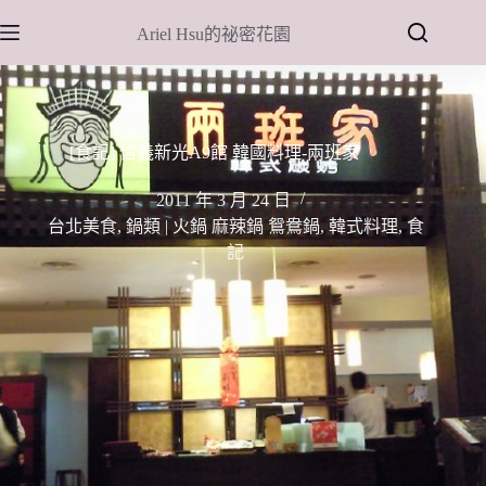
跳
Ariel Hsu的祕密花園
至
主
要
內
容
[食記] 信義新光A9館 韓國料理-兩班家
2011 年 3 月 24 日
台北美食
,
鍋類 | 火鍋 麻辣鍋 鴛鴦鍋
,
韓式料理
,
食
記