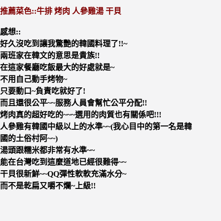
推薦菜色::牛排 烤肉 人參雞湯 干貝
感想::
好久沒吃到讓我驚艷的韓國料理了!!~
兩班家在韓文的意思是貴族!!
在這家餐廳吃飯最大的好處就是~
不用自己動手烤物~
只要動口~負責吃就好了!
而且還很公平~~服務人員會幫忙公平分配!!
烤肉真的超好吃的~~~選用的肉質也有關係吧!!!
人參雞有韓國中級以上的水準~~(我心目中的第一名是韓
國的土俗村阿~~)
湯頭跟糯米都非常有水準~~
能在台灣吃到這麼道地已經很難得~~
干貝很新鮮~~QQ彈性軟軟充滿水分~
而不是乾扁又嚼不爛~上級!!