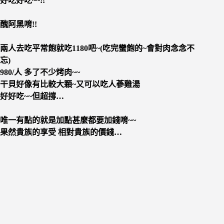
好吃好吃~~!!
醜阿黑唷!!
兩人去吃平常飽就吃1180吧~(吃完蠻飽的~會對肉念念不
忘)
980/人 多了不少烤肉~~
干貝好像有比較大顆~又可以吃人蔘雞湯
好好吃~~但超撐…
唯一有點的就是加點甚麼都要加錢唷~~
果然貴族的享受 相對貴族的價錢…