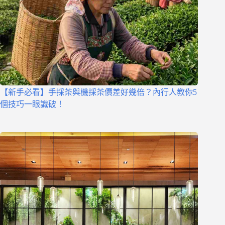
【新手必看】手採茶與機採茶價差好幾倍？內行人教你5
個技巧一眼識破！