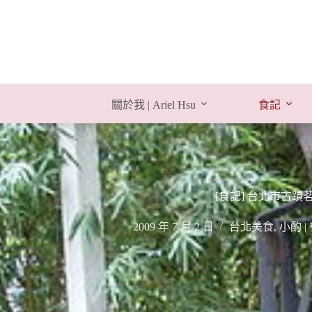
跳
至
主
要
內
容
關於我 | Ariel Hsu
食記
[食記] 台北市古蹟
2009 年 7 月 2 日
台北美食
,
小酌 |