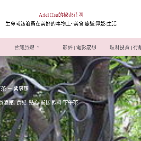
Ariel Hsu的祕密花園
生命就該浪費在美好的事物上~美食|旅遊|電影|生活
台灣旅遊
影評 | 電影感想
理財投資 | 
茗茶 － 紫藤廬
 餐酒館
,
食記
,
點心 蛋糕 飲料 下午茶