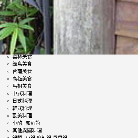
類
影評 | 電影感想
食記
台北美食
台中美食
宜蘭美食
苗栗美食
雲林美食
綠島美食
台南美食
高雄美食
馬祖美食
中式料理
日式料理
韓式料理
歐美料理
小酌 | 餐酒館
其他異國料理
鍋類 | 火鍋 麻辣鍋 鴛鴦鍋