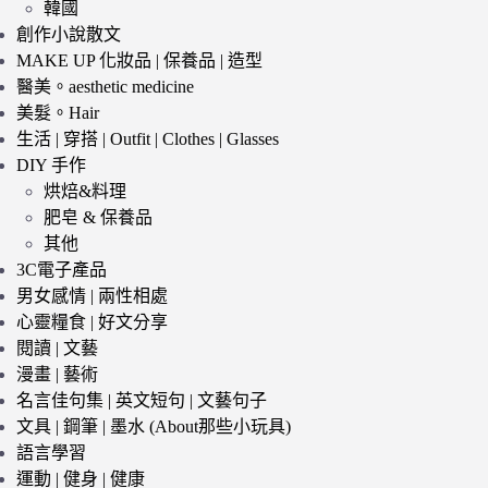
韓國
創作小說散文
MAKE UP 化妝品 | 保養品 | 造型
醫美。aesthetic medicine
美髮。Hair
生活 | 穿搭 | Outfit | Clothes | Glasses
DIY 手作
烘焙&料理
肥皂 & 保養品
其他
3C電子產品
男女感情 | 兩性相處
心靈糧食 | 好文分享
閱讀 | 文藝
漫畫 | 藝術
名言佳句集 | 英文短句 | 文藝句子
文具 | 鋼筆 | 墨水 (About那些小玩具)
語言學習
運動 | 健身 | 健康