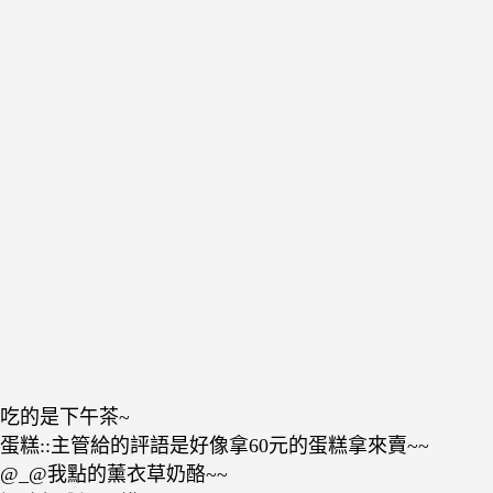
吃的是下午茶~
蛋糕::主管給的評語是好像拿60元的蛋糕拿來賣~~
@_@我點的薰衣草奶酪~~