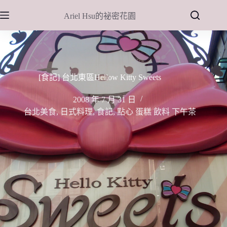
跳
Ariel Hsu的祕密花園
至
主
要
內
容
[食記] 台北東區Hellow Kitty Sweets
2008 年 7 月 31 日
台北美食
,
日式料理
,
食記
,
點心 蛋糕 飲料 下午茶