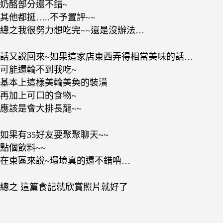
奶酪部分還不錯~
其他都挺…..不予置評~~
總之我很努力想吃完~~還是沒辦法…
話又說回來~如果這家店東西弄得相當美味的話…
可能還輪不到我吃~
基本上這樣美輪美奐的裝潢
再加上可口的食物~
應該是會大排長龍~~
如果有35好友要聚聚聊天~~
點個飲料~~
在東區來說~環境真的還不錯嚕…
總之 這篇食記就欣賞照片就好了