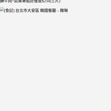
醃牛肉~如果單點好像是$250(三片)