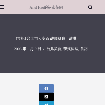
跳
Ariel Hsu的祕密花園
至
主
要
內
容
[食記] 台北市大安區 韓國餐廳 – 韓琳
2008 年 1 月 9 日
台北美食
,
韓式料理
,
食記