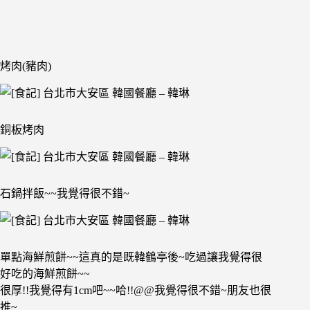
烤肉(豬肉)
銅板烤肉
石鍋拌飯~~我覺得很不錯~
單點海鮮煎餅~~這真的是既韓鶴亭後~吃過讓我覺得很
好吃的海鮮煎餅~~
很厚!!我覺得有1cm吧~~哈!!@@我覺得很不錯~朋友也很
推~