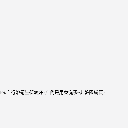
PS.自行帶衛生筷較好~店內是用免洗筷~非韓國鐵筷~