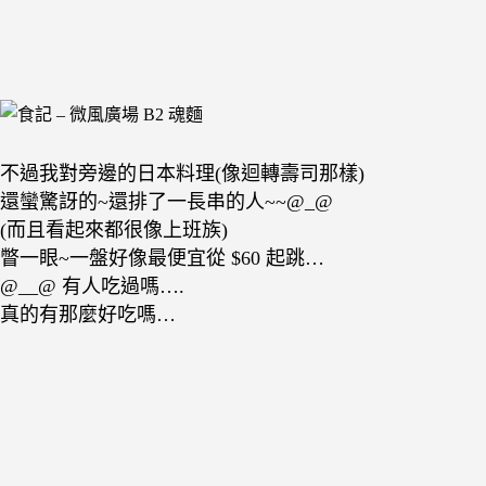
不過我對旁邊的日本料理(像迴轉壽司那樣)
還蠻驚訝的~還排了一長串的人~~@_@
(而且看起來都很像上班族)
瞥一眼~一盤好像最便宜從 $60 起跳…
@__@ 有人吃過嗎….
真的有那麼好吃嗎…