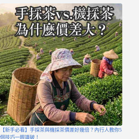
【新手必看】手採茶與機採茶價差好幾倍？內行人教你5
個技巧一眼識破！