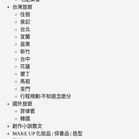
台灣旅遊
住宿
泉記
台北
宜蘭
苗栗
新竹
台中
花蓮
墾丁
馬祖
金門
行程規劃/不知道怎麼分
國外旅遊
菲律賓
韓國
創作小說散文
MAKE UP 化妝品 | 保養品 | 造型