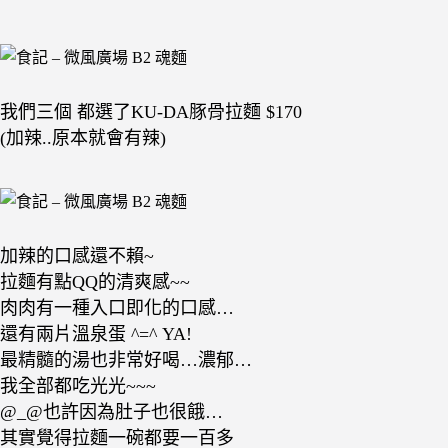
我們三個 都選了KU-DA豚骨拉麵 $170
(加辣..原本就會有辣)
加辣的口感還不賴~
拉麵有點QQ的清爽感~~
肉肉有一種入口即化的口感…
還有兩片溫泉蛋 ^=^ YA!
最精髓的湯也非常好喝…濃郁…
我全部都吃光光~~~
@_@也許因為肚子也很餓…
其實覺得拉麵一碗都要一百多