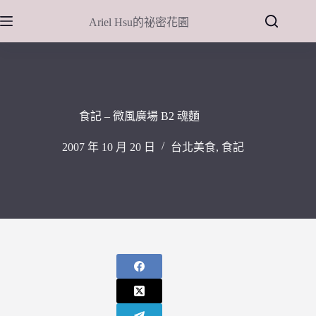
跳
Ariel Hsu的祕密花園
至
主
要
內
容
食記 – 微風廣場 B2 魂麵
2007 年 10 月 20 日
台北美食
,
食記