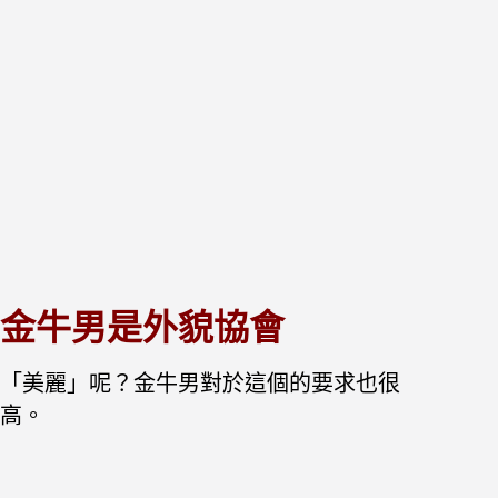
金牛男是外貌協會
「美麗」呢？金牛男對於這個的要求也很
高。