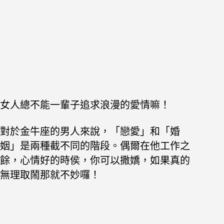
女人總不能一輩子追求浪漫的愛情嘛！
對於金牛座的男人來說，「戀愛」和「婚
姻」是兩種截不同的階段。偶爾在他工作之
餘，心情好的時侯，你可以撒嬌，如果真的
無理取鬧那就不妙囉！