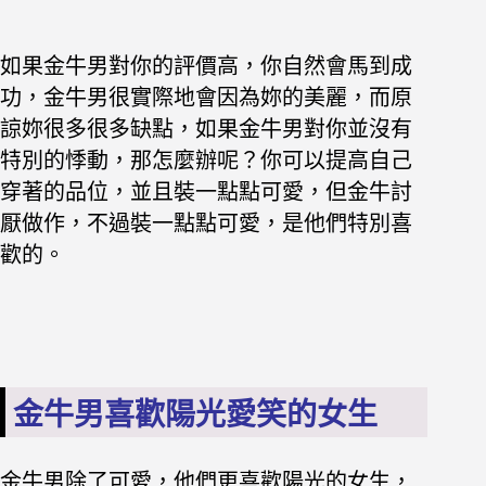
如果金牛男對你
的評價高，你自然會馬到成
功，金牛男很實際地會因為妳的美麗，而原
諒妳很多很多缺點，如果金牛男
對你並沒有
特別的悸動，那怎麼辦呢？
你可以提高自己
穿著的品位，並且裝一點點可愛，但金牛討
厭做作，不過裝一點點可愛，是他們特別喜
歡的。
金牛男喜歡陽光愛笑的女生
金牛男除了可愛，他們更喜歡陽光的女生，