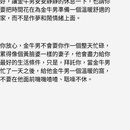
好，讓金牛男安安靜靜的休息一下，也請你
要把時間花在為金牛男準備一個溫暖舒適的
家，而不是作夢和鬧情緒上面。
你放心，金牛男不會要你作一個整天忙碌，
累得像個黃臉婆一樣的妻子，他會盡力給你
最好的生活條件，只是，拜託你，當金牛男
忙了一天之後，給他金牛男一個溫暖的窩，
不要在他面前嘰嘰喳喳、聒噪不休。