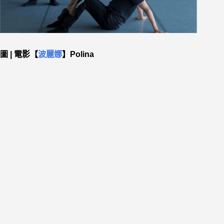
圖 | 電影【
波麗娜
】Polina