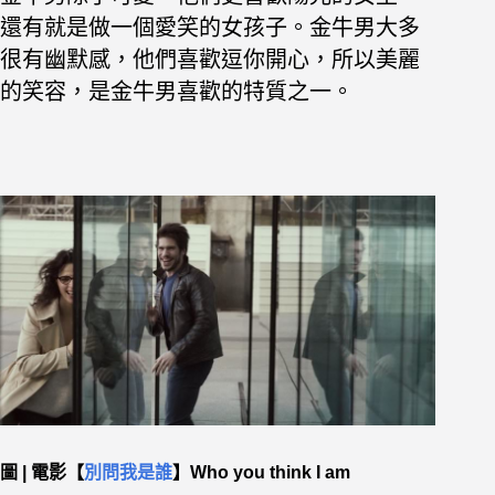
還有就是做一個愛笑的女孩子。
金牛男大多
很有幽默感，他們喜歡逗你開心，所以美麗
的笑容，是金牛男
喜歡的特質之一。
圖 | 電影【
別問我是誰
】Who you think I am