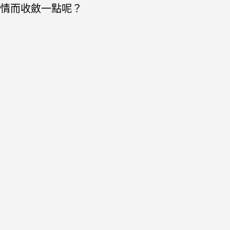
情而收斂一點呢？