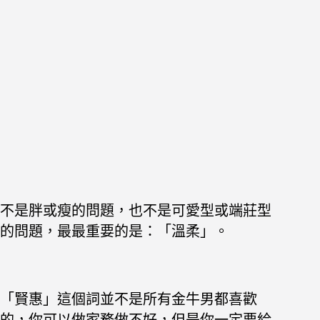
不是胖或瘦的問題，也不是可愛型或端莊型
的問題，最最重要的是：「溫柔」。
「賢惠」這個詞並不是所有金牛男都喜歡
的，你可以做家務做不好，但是你一定要給