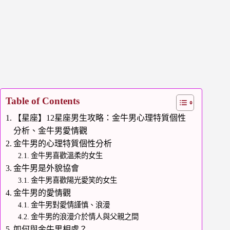
Table of Contents
【星座】12星座男生攻略：金牛男心理特質個性
分析、金牛男愛情觀
金牛男的心理特質個性分析
金牛男喜歡溫柔的女生
金牛男是外貌協會
金牛男喜歡陽光愛笑的女生
金牛男的愛情觀
金牛男對愛情謹慎、浪漫
金牛男的浪漫介於情人與父親之間
如何與金牛男相處？