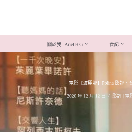
跳
至
主
要
內
容
關於我 | Ariel Hsu
食記
電影【波麗娜】Polina 影
2020 年 12 月 12 日
影評 | 