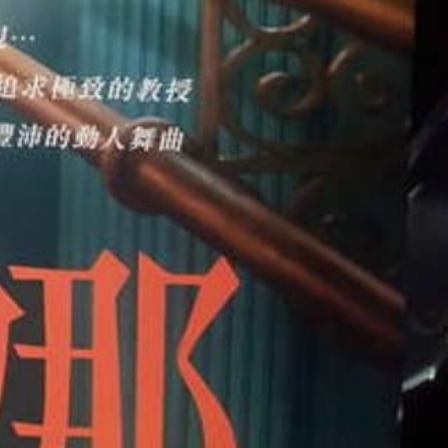
類
影評 | 電影感想
食記
台北美食
台中美食
宜蘭美食
苗栗美食
雲林美食
綠島美食
台南美食
高雄美食
馬祖美食
中式料理