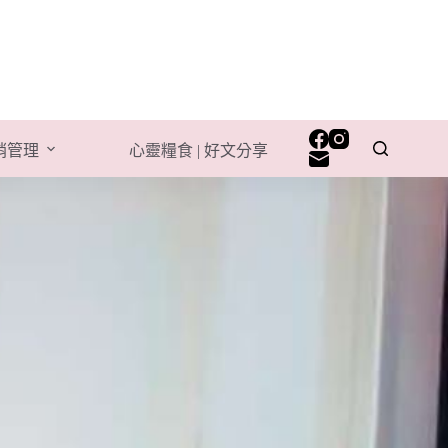
行銷管理
心靈糧食 | 好文分享