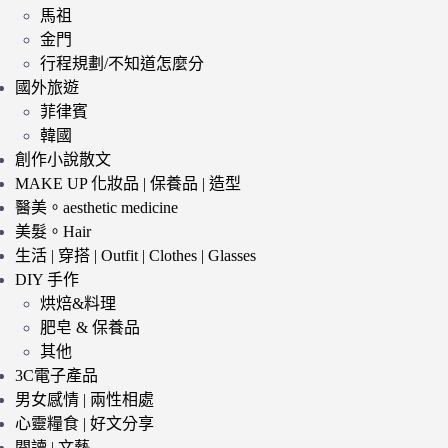
馬祖
金門
行程規劃/不知道怎麼分
國外旅遊
菲律賓
韓國
創作小說散文
MAKE UP 化妝品 | 保養品 | 造型
醫美。aesthetic medicine
美髮。Hair
生活 | 穿搭 | Outfit | Clothes | Glasses
DIY 手作
烘焙&料理
肥皂 & 保養品
其他
3C電子產品
男女感情 | 兩性相處
心靈糧食 | 好文分享
閱讀 | 文藝