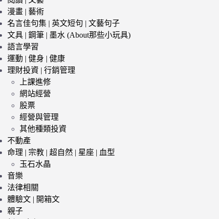
漫畫 | 藝術
名言佳句集 | 英文短句 | 文藝句子
文具 | 鋼筆 | 墨水 (About那些小玩具)
語言學習
運動 | 健身 | 健康
理財投資 | 行銷管理
上課進修
網站經營
股票
經營與管理
其他種類投資
不動產
命理 | 宗教 | 超自然 | 星座 | 血型
玉石水晶
音樂
法律相關
體驗文 | 開箱文
親子