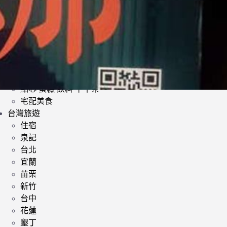
日式料理
韓式料理
歐美料理
小酌 | 餐酒館
其他異國料理
鍋類 | 火鍋 麻辣鍋 鴛鴦鍋
提供素食餐廳
點心 蛋糕 飲料 下午茶
宅配美食
台灣旅遊
住宿
泉記
台北
宜蘭
苗栗
新竹
台中
花蓮
墾丁