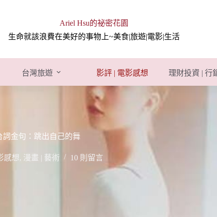
Ariel Hsu的祕密花園
生命就該浪費在美好的事物上~美食|旅遊|電影|生活
台灣旅遊
影評 | 電影感想
理財投資 | 
評、台詞金句：跳出自己的舞
電影感想
,
漫畫 | 藝術
10 則留言