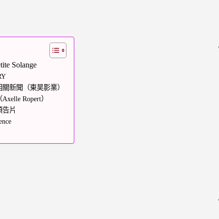
 Solange
RY
相關新聞（東昊影業）
le Ropert）
預告片
nce