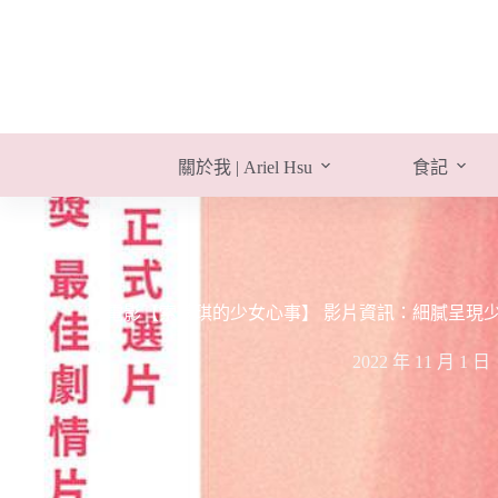
跳
至
主
要
內
容
關於我 | Ariel Hsu
食記
電影【索蘭琪的少女心事】 影片資訊：細膩呈現少女心事，
2022 年 11 月 1 日