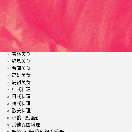
類
影評 | 電影感想
食記
台北美食
台中美食
宜蘭美食
苗栗美食
雲林美食
綠島美食
台南美食
高雄美食
馬祖美食
中式料理
日式料理
韓式料理
歐美料理
小酌 | 餐酒館
其他異國料理
鍋類 | 火鍋 麻辣鍋 鴛鴦鍋