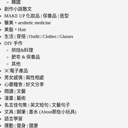
韓國
創作小說散文
MAKE UP 化妝品 | 保養品 | 造型
醫美。aesthetic medicine
美髮。Hair
生活 | 穿搭 | Outfit | Clothes | Glasses
DIY 手作
烘焙&料理
肥皂 & 保養品
其他
3C電子產品
男女感情 | 兩性相處
心靈糧食 | 好文分享
閱讀 | 文藝
漫畫 | 藝術
名言佳句集 | 英文短句 | 文藝句子
文具 | 鋼筆 | 墨水 (About那些小玩具)
語言學習
運動 | 健身 | 健康