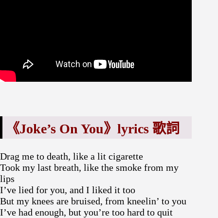
《Joke’s On You》lyrics
歌詞
Drag me to death, like a lit cigarette
Took my last breath, like the smoke from my
lips
I’ve lied for you, and I liked it too
But my knees are bruised, from kneelin’ to you
I’ve had enough, but you’re too hard to quit