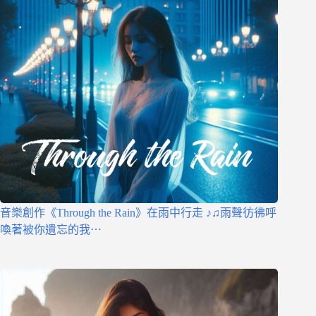
音樂創作《Through the Rain》在雨中行走 ♪♫雨聲彷彿呼
喚著被你遺忘的我⋯