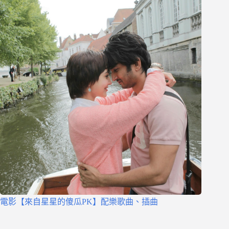
電影【來自星星的傻瓜PK】配樂歌曲、插曲