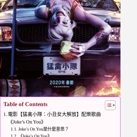
Table of Contents
電影【猛禽小隊：小丑女大解放】配樂歌曲
《Joke’s On You》
Joke’s On You是什麼意思？
《Joke’s On You》