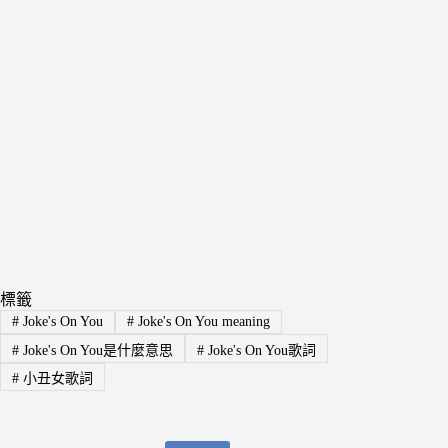
標籤
#
Joke's On You
#
Joke's On You meaning
#
Joke's On You是什麼意思
#
Joke's On You歌詞
#
小丑女歌詞