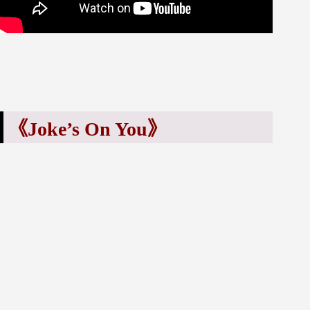
《Joke’s On You》