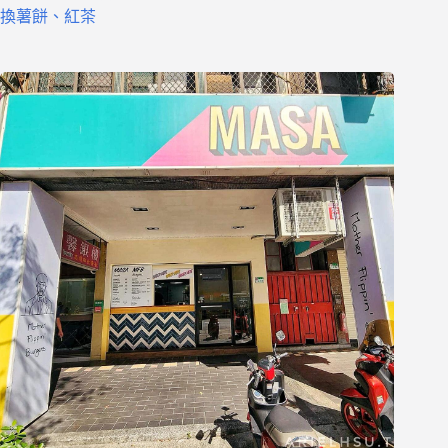
換薯餅、紅茶