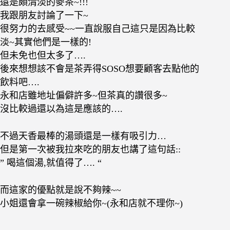
還是頗清淡的麥茶~!!!
我跟朋友討論了一下~
很努力的去感受~~一直說服自己這只是因為比較
淡~其實他們是一樣的!
但未免也但太多了….
後來想想該不會是茶弄得SOSO想要顧客去點他的
飲料吧….
永和店雖地址偏僻許多~但茶真的讚很多~
沒比較過還以為這是應該的….
不過天香最棒的湯頭還是一樣有吸引力…
但是第一次被我拉來吃的朋友也講了這句話::
” 喝這個湯,就值得了…. “
而這家的優點就是說不夠辣~~
小姐還會拿一碗辣椒給你~(永和店就不理你~)