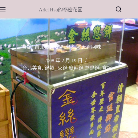
跳
Ariel Hsu的祕密花園
至
主
要
內
容
[食記] 台北市大安區 忠孝店 天香回味
2008 年 2 月 19 日
台北美食
,
鍋類 | 火鍋 麻辣鍋 鴛鴦鍋
,
食記