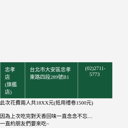
(02)2711-
忠孝
台北市大安區忠孝
5773
店
東路四段289號B1
(旗艦
店)
此次花費兩人共18XX元(抵用禮卷1500元)
因為上次吃完對天香回味一直念念不忘…
一直約朋友們要來吃~