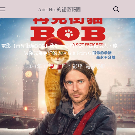
跳
Ariel Hsu的祕密花園
至
主
要
內
容
電影【再見街貓BOB】影評、金句台詞：照顧別人，能
讓你成為更好的人 A Gift From Gift
2020 年 12 月 11 日
影評 | 電影感想