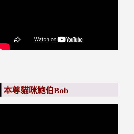
本尊貓咪鮑伯Bob