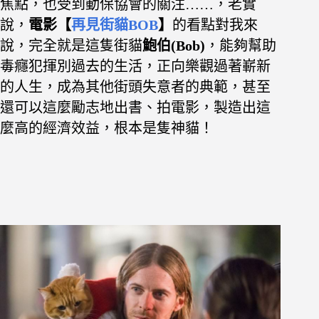
焦點，也受到動保協會的關注……，老實
說，
電影【
再見街貓BOB
】
的看點對我來
說，完全就是這隻街貓
鮑伯(Bob)
，能夠幫助
毒癮犯揮別過去的生活，正向樂觀過著嶄新
的人生，成為其他街頭失意者的典範，甚至
還可以這麼勵志地出書、拍電影，製造出這
麼高的經濟效益，根本是隻神貓！