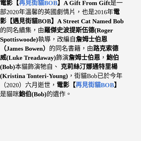
電影【
再見街貓BOB
】
A Gift From Gift
是一
部2020年溫馨的英國劇情片，也是2016年
電
影【遇見街貓BOB】A Street Cat Named Bob
的同名續集，由
羅傑史波提斯伍德(Roger
Spottiswoode)
執導，改編自
詹姆士伯恩
（James Bowen）
的同名書籍，由
路克索德
威(Luke Treadaway)
飾演
詹姆士伯恩
，
鮑伯
(Bob)
本貓飾演牠自
、
克莉絲汀娜通特里楊
(Kristina Tonteri-Young)
，街貓Bob已於今年
（2020）六月逝世，
電
影【
再見街貓BOB
】
是貓咪
鮑伯(Bob)
的遺作。