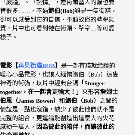
「嚴謹」、「熱情」，連街頭藝人的貓也要
管很多……，不過
鮑伯(Bob)
雖是一隻街貓，
卻可以感受到它的自信、不顧故俗的睥睨氣
質，片中也可看到牠在街頭、擊掌…等可愛
樣子。
電影【
再見街貓BOB
】
是一部有貓就給讚的
暖心小品電影，也讓人緬懷鮑伯（Bob）這隻
神奇的街貓，以片中經典台詞
「Stonger
together，在一起會更強大！
」
來形容
詹姆士
伯恩（James Bowen）
和
鮑伯（Bob）
之間的
情誼是一點也沒錯，缺少了彼此他們就不是
完整的組合，更逞論能創造出這麼大的火花
感動千萬人，
因為彼此的陪伴，而讓彼此的