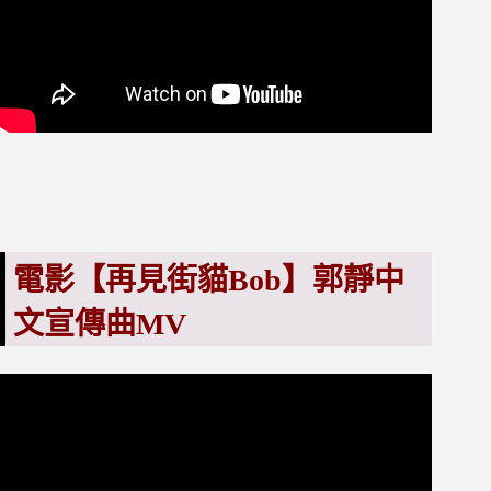
電影【再見街貓Bob】郭靜中
文宣傳曲MV