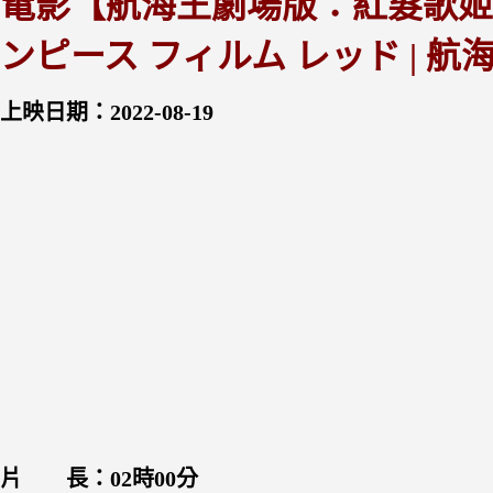
電影【航海王劇場版：紅髮歌姬】One P
ンピース フィルム レッド | 
上映日期：2022-08-19
片 長：02時00分