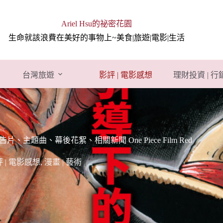
Ariel Hsu的祕密花園
生命就該浪費在美好的事物上~美食|旅遊|電影|生活
台灣旅遊
影評 | 電影感想
理財投資 | 
曲、幕後花絮、相關新聞 One Piece Film Red
 | 電影感想
,
漫畫 | 藝術