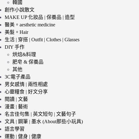
韓國
創作小說散文
MAKE UP 化妝品 | 保養品 | 造型
醫美。aesthetic medicine
美髮。Hair
生活 | 穿搭 | Outfit | Clothes | Glasses
DIY 手作
烘焙&料理
肥皂 & 保養品
其他
3C電子產品
男女感情 | 兩性相處
心靈糧食 | 好文分享
閱讀 | 文藝
漫畫 | 藝術
名言佳句集 | 英文短句 | 文藝句子
文具 | 鋼筆 | 墨水 (About那些小玩具)
語言學習
運動 | 健身 | 健康