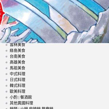
類
影評 | 電影感想
食記
台北美食
台中美食
宜蘭美食
苗栗美食
雲林美食
綠島美食
台南美食
高雄美食
馬祖美食
中式料理
日式料理
韓式料理
歐美料理
小酌 | 餐酒館
其他異國料理
鍋類 | 火鍋 麻辣鍋 鴛鴦鍋