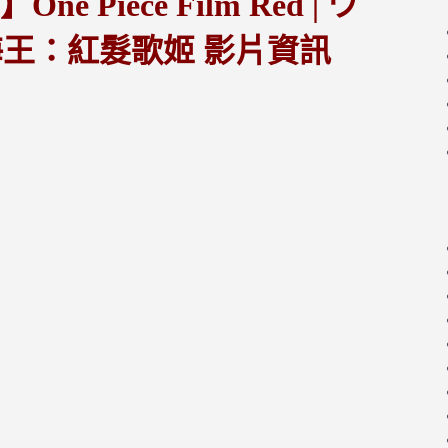
iece Film Red | ワ
航海王：紅髮歌姬 影片資訊