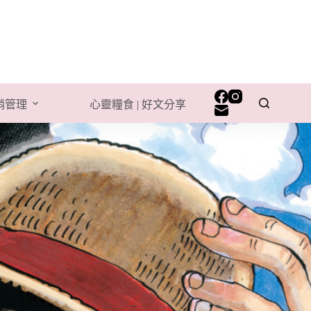
行銷管理
心靈糧食 | 好文分享