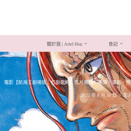
跳
至
主
要
內
容
關於我 | Ariel Hsu
食記
電影【航海王劇場版：紅髮歌姬】影片資訊：導演、演員、預告片、主題
2022 年 8 月 30 日
影評