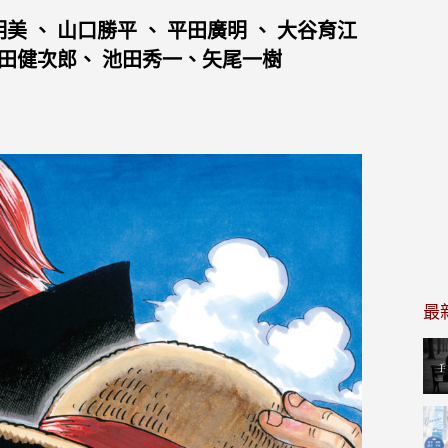
明美 、 山口勝平 、 平田廣明 、 大谷育江
 津田健次郎、 池田秀一、矢尾一樹
最