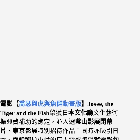
電影【
喬瑟與虎與魚群動畫版
】Josee, the
Tiger and the Fish
榮獲
日本文化廳
文化藝術
振興費補助的肯定，並
入選
釜山影展閉幕
片、東京影展
特別招待作品！同時亦吸引日
本、南韓翻拍小說的真人電影版榮獲
電影旬