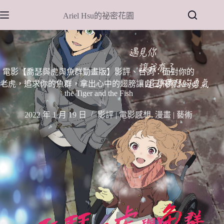
跳
Ariel Hsu的祕密花園
至
主
要
內
容
電影【喬瑟與虎與魚群動畫版】影評、台詞：面對你的
老虎，追求你的魚群，拿出心中的翅膀讓自己飛翔 Josee,
the Tiger and the Fish
2022 年 1 月 19 日
影評 | 電影感想
,
漫畫 | 藝術