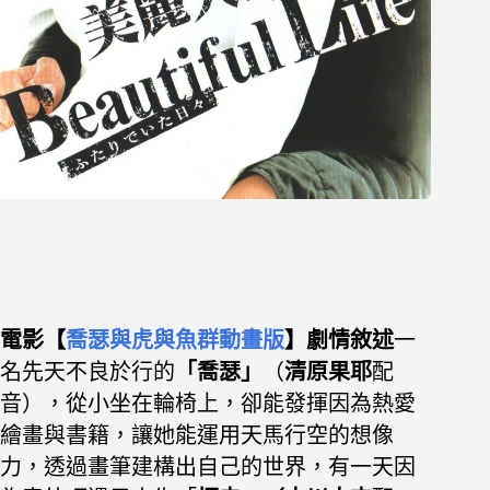
電影【
喬瑟與虎與魚群動畫版
】
劇情敘述
一
名先天不良於行的
「喬瑟」
（
清原果耶
配
音），從小坐在輪椅上，卻能發揮因為熱愛
繪畫與書籍，讓她能運用天馬行空的想像
力，透過畫筆建構出自己的世界，有一天因