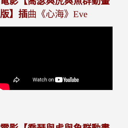
電影【喬瑟與虎與魚群動畫
版】插
曲《心海》Eve