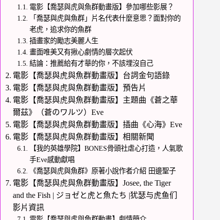
電影【喬瑟與虎與魚群動畫版】參加哪些影展？
「喬瑟與虎與魚群」片名代表什麼意思？面對你的
老虎，追求你的魚群
插畫家的勵志美麗人生
畫面唯美又有揪心劇情的層次起伏
結論：推薦給有才華的你，不該埋沒自己
電影【喬瑟與虎與魚群動畫版】台詞金句語錄
電影【喬瑟與虎與魚群動畫版】預告片
電影【喬瑟與虎與魚群動畫版】主題曲《蒼之華
爾茲》（蒼のワルツ）Eve
電影【喬瑟與虎與魚群動畫版】插曲《心海》Eve
電影【喬瑟與虎與魚群動畫版】相關新聞
【我的英雄學院】BONES骨頭社虐心打造，人氣歌
手Eve感動獻唱
《喬瑟與虎與魚群》原著小說作者介紹 田邊聖子
電影【喬瑟與虎與魚群動畫版】Josee, the Tiger
and the Fish | ジョゼと虎と魚たち |犹瑟与虎鱼们
影片資訊
電影【喬瑟與虎與魚群動畫】劇情簡介