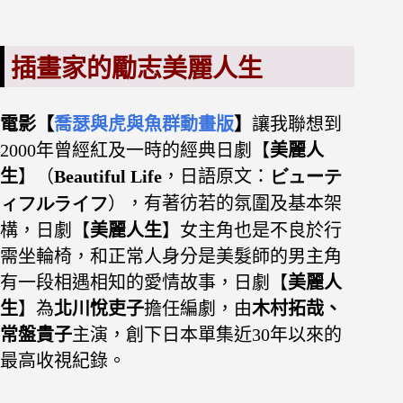
插畫家的勵志美麗人生
電影【
喬瑟與虎與魚群動畫版
】
讓我聯想到
2000年曾經紅及一時的經典日劇【
美麗人
生
】（
Beautiful
Life
，日語原文：
ビューテ
ィフルライフ
），有著彷若的氛圍及基本架
構，日劇【
美麗人生
】女主角也是不良於行
需坐輪椅，和正常人身分是美髮師的男主角
有一段相遇相知的愛情故事，日劇【
美麗人
生
】為
北川悅吏子
擔任編劇，由
木村拓哉、
常盤貴子
主演，創下日本單集近30年以來的
最高收視紀錄。