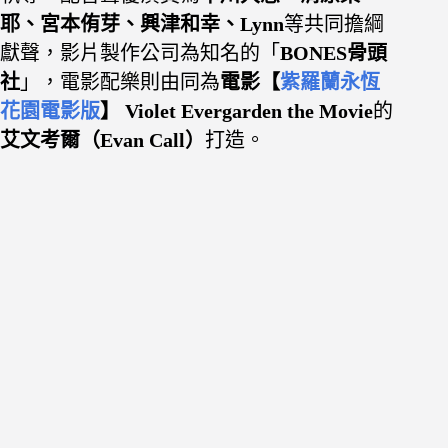
耶、宮本侑芽、興津和幸、Lynn
等共同
擔綱
獻聲，影片製作公司為知名的「
BONES骨頭
社
」，電影配樂則由同為
電影【
紫羅蘭永恆
花園電影版
】 Violet Evergarden the Movie
的
艾文考爾（Evan Call）
打造。