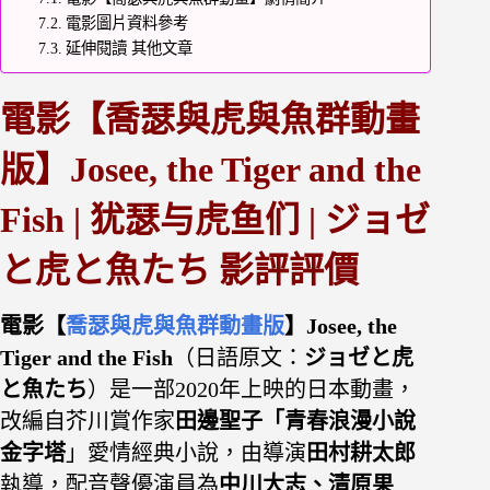
電影圖片資料參考
延伸閱讀 其他文章
電影【喬瑟與虎與魚群動畫
版】Josee, the Tiger and the
Fish | 犹瑟与虎鱼们 | ジョゼ
と虎と魚たち
影評評價
電影【
喬瑟與虎與魚群動畫版
】Josee, the
Tiger and the Fish
（日語原文：
ジョゼと虎
と魚たち
）是一部2020年上映的日本動畫，
改編自芥川賞作家
田邊聖子「青春浪漫小說
金字塔
」愛情經典小說，由導演
田村耕太郎
執導，配音聲優演員為
中川大志、清原果