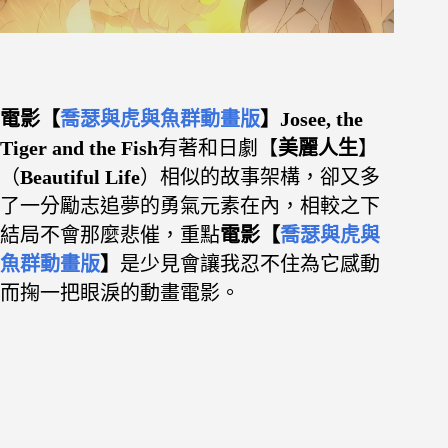
電影【
喬瑟與虎與魚群動畫版
】Josee, the
Tiger and the Fish
有著和日劇【
美麗人生
】
（
Beautiful
Life
）
相似的故事架構，卻又多
了一分勵志追夢的勇氣元素在內，相較之下
結局不會那麼悲催，重點
電影【
喬瑟與虎與
魚群動畫版
】
是少見會讓我忍不住為它感動
而掬一把眼淚的動畫電影
。