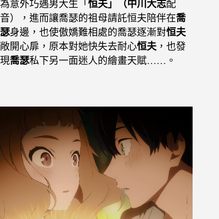
為意外巧遇男大生「
恒夫」（中川大志
配
音），進而讓喬瑟的祖母請託恒夫陪伴在
喬
瑟
身邊，也使傲嬌難相處的喬瑟逐漸對
恒夫
敞開心扉，原本對她快失去耐心
恒夫
，也發
現
喬瑟
私下另一面迷人的繪畫天賦……。