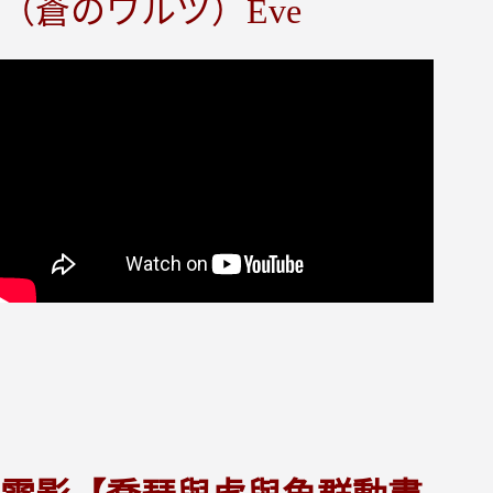
（蒼のワルツ）Eve