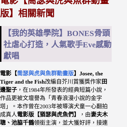
電影【喬瑟與虎與魚群動畫
版】相關新聞
【我的英雄學院】BONES骨頭
社虐心打造，人氣歌手Eve感動
獻唱
電影【
喬瑟與虎與魚群動畫版
】Josee, the
Tiger and the Fish
改編自芥川賞獲獎作家
田
邊聖子
，在1984年所發表的經典短篇小說，
作品更被文壇譽為「青春浪漫小說的金字
塔」。本作曾在2003年被導演犬童一心翻拍
成真人
電影版【猶瑟與虎魚們】
，由
妻夫木
聰、池脇千鶴
領銜主演，並大獲好評，接連