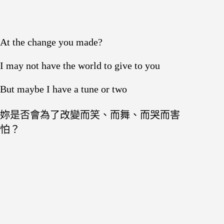
At the change you made?
I may not have the world to give to you
But maybe I have a tune or two
妳是否會為了改變而笑、而舞、而哭而害
怕？