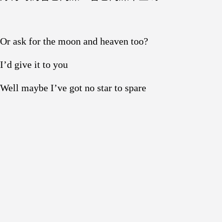
Or ask for the moon and heaven too?
I’d give it to you
Well maybe I’ve got no star to spare