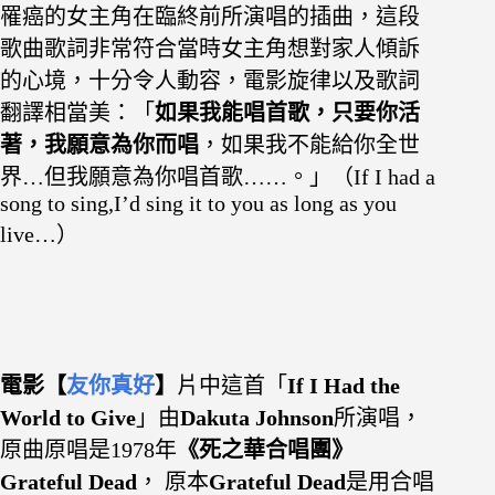
罹癌的女主角在
臨終前所演唱的插曲，這段
歌曲歌詞非常符合當時女主角想對家人傾訴
的心境，十分令人動容，電影旋律以及歌詞
翻譯相當美：「
如果我能唱首歌，只要你活
著，我願意為你而唱
，如果我不能給你全世
界…但我願意為你唱首歌……。」（If I had a
song to sing,I’d sing it to you as long as you
live…）
電影【
友你真好
】
片中這首「
If I Had the
World to Give
」
由
Dakuta Johnson
所演唱，
原曲原唱是1978年
《死之華合唱團》
Grateful Dead
， 原本
Grateful Dead
是用合唱