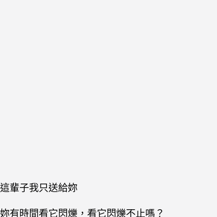
這輩子我只送給妳
妳有時間看它閃爍，看它閃爍不止嗎？