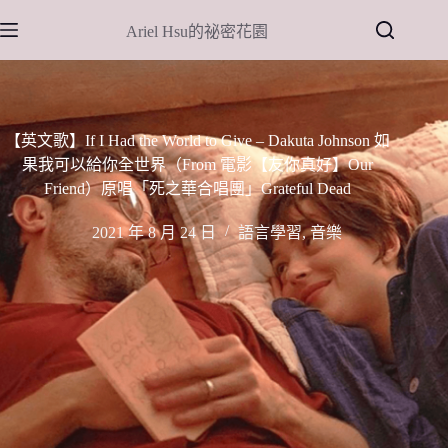
跳
Ariel Hsu的祕密花園
至
主
要
內
容
【英文歌】If I Had the World to Give – Dakuta Johnson 如
果我可以給你全世界（From 電影【友你真好】Our
Friend）原唱「死之華合唱團」Grateful Dead
2021 年 8 月 24 日
語言學習
,
音樂