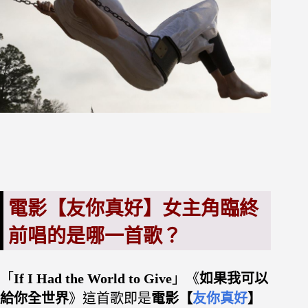
電影【友你真好】女主角臨終
前唱的是哪一首歌？
「
If I Had the World to Give
」《
如果我可以
給你全世界
》
這首歌即是
電影【
友你真好
】