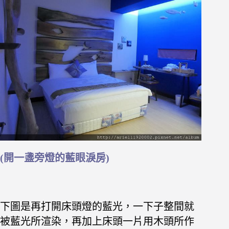
(開一盞旁燈的藍眼淚房)
下圖是再打開床頭燈的藍光，一下子整間就
被藍光所渲染，再加上床頭一片用木頭所作