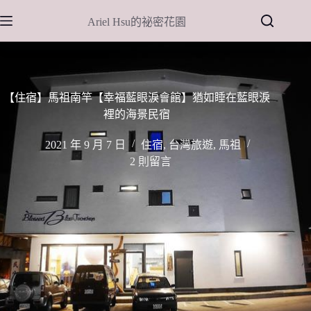
跳
Ariel Hsu的祕密花園
至
主
要
內
容
【住宿】馬祖南竿【幸福藍眼淚會館】猶如睡在藍眼淚
裡的海景民宿
2021 年 9 月 7 日
住宿
,
台灣旅遊
,
馬祖
2 則留言