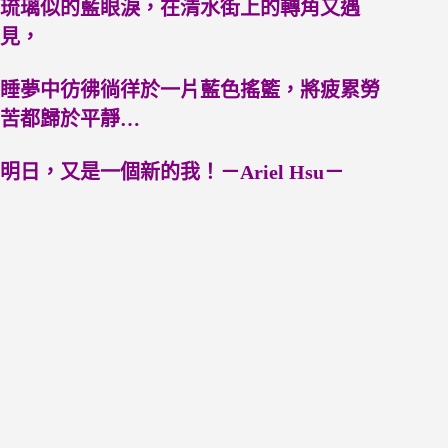
琉璃似的藍眼淚，在清水街上的轉角又遇
見，
睡夢中彷彿徜徉於一片藍色搖籃，將疲累勞
苦都歸於平靜…
明日，又是一個新的我！－Ariel Hsu－