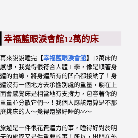
幸福藍眼淚會館12萬的床
再來說說睡完
【
幸福藍眼淚會館
】
12萬床的
感想，我覺得很符合人體工學，像是順著身
體的曲線，將身體所有的凹凸都接納了！身
體沒有一個地方去承擔別處的重量，躺在上
面會感覺床是相當地有支撐力，包容著你的
重量並分散它們～！我個人應該還算是不那
麼挑床的人～覺得還蠻好睡的^^～
旅遊是一件很花費體力的事，睡得好對於明
天的旅程又是件重要的事！所以，出門在外