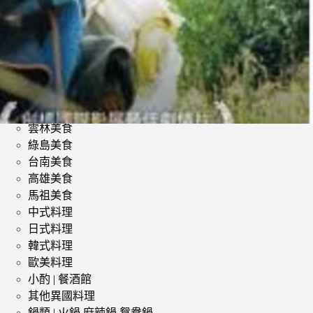
類
影評 | 電影感想
食記
台北美食
台中美食
宜蘭美食
苗栗美食
雲林美食
綠島美食
台南美食
高雄美食
馬祖美食
中式料理
日式料理
韓式料理
歐美料理
小酌 | 餐酒館
其他異國料理
鍋類 | 火鍋 麻辣鍋 鴛鴦鍋