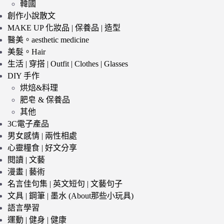
韓國
創作小說散文
MAKE UP 化妝品 | 保養品 | 造型
醫美。aesthetic medicine
美髮。Hair
生活 | 穿搭 | Outfit | Clothes | Glasses
DIY 手作
烘焙&料理
肥皂 & 保養品
其他
3C電子產品
男女感情 | 兩性相處
心靈糧食 | 好文分享
閱讀 | 文藝
漫畫 | 藝術
名言佳句集 | 英文短句 | 文藝句子
文具 | 鋼筆 | 墨水 (About那些小玩具)
語言學習
運動 | 健身 | 健康