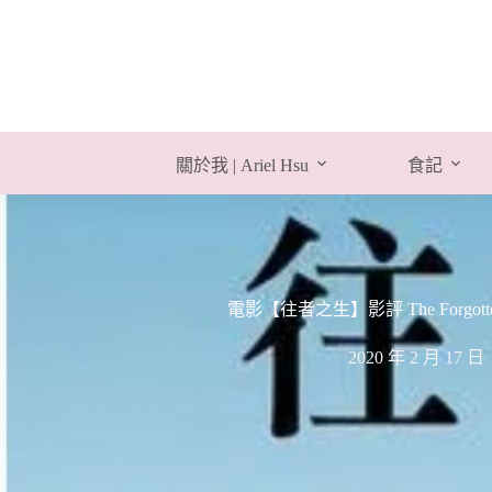
跳
至
主
要
內
容
關於我 | Ariel Hsu
食記
電影【往者之生】影評 The Forgott
2020 年 2 月 17 日