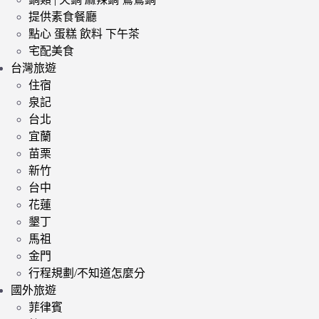
提供素食餐廳
點心 蛋糕 飲料 下午茶
宅配美食
台灣旅遊
住宿
泉記
台北
宜蘭
苗栗
新竹
台中
花蓮
墾丁
馬祖
金門
行程規劃/不知道怎麼分
國外旅遊
菲律賓