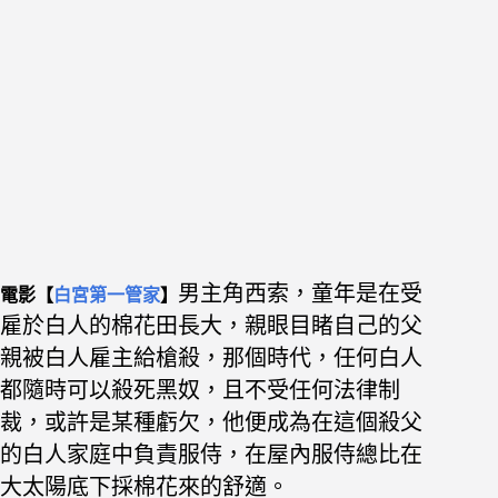
男
主角西索，童年是在受
電影【
白宮第一管家
】
雇於白人的棉花田長大，
親眼目睹自己的父
親被白人雇主給槍殺，
那個時代，
任何白人
都隨時可以殺死黑奴，且不受任何法律制
裁，
或許是某種虧欠，他便成為在這個殺父
的白人家庭中負責服侍，
在屋內服侍總比在
大太陽底下採棉花來的舒適。