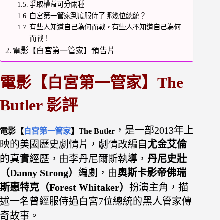
爭取權益可分兩種
白宮第一管家到底服侍了哪幾位總統？
有些人知道自己為何而戰，有些人不知道自己為何
而戰！
電影【白宮第一管家】預告片
電影【白宮第一管家】The
Butler 影評
，是一部2013年上
電影【
白宮第一管家
】The Butler
映的美國歷史劇情片，劇情改編自
尤金艾倫
的真實經歷，
由李丹尼爾斯執導，
丹尼史壯
（Danny Strong）
編劇，由
奧斯卡影帝佛瑞
斯惠特克（Forest Whitaker
）
扮演主角，描
述一名曾經服侍過白宮7位總統的黑人管家傳
奇故事。