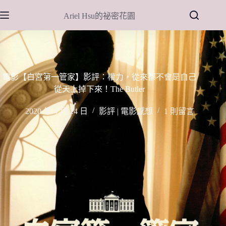
跳
Ariel Hsu的祕密花園
至
主
要
內
容
電影【白宮第一管家】影評：權力，從來都不會是自己
從天上掉下來！The Butler
2020 年 4 月 24 日
影評 | 電影感想
1 則留言