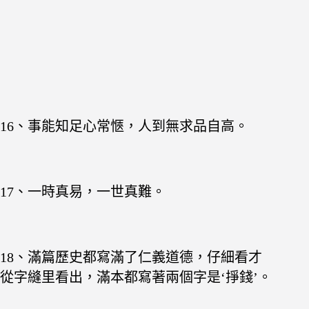
16、事能知足心常愜，人到無求品自高。
17、一時真易，一世真難。
18、滿篇歷史都寫滿了仁義道德，仔細看才
從字縫里看出，滿本都寫著兩個字是‘掙錢’。