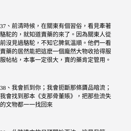
37、前清時候，在關東有個習俗，看見牽著
駱駝的，就知道賣藥的來了。因為關東人從
前沒見過駱駝，不知它脾氣溫順。他們一看
賣藥的居然能把這麽一個龐然大物收拾得服
服帖帖，本事一定很大，賣的藥肯定管用。
38、我會抓到你；我會扼斷那條贗品暗流；
我會找到那本《支那骨董賬》，把那些流失
的文物都一一找回來