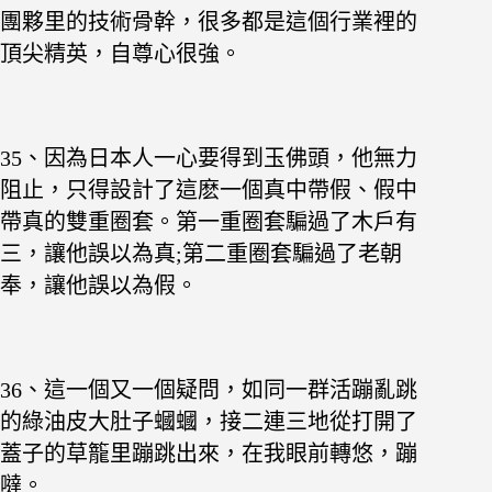
團夥里的技術骨幹，很多都是這個行業裡的
頂尖精英，自尊心很強。
35、因為日本人一心要得到玉佛頭，他無力
阻止，只得設計了這麽一個真中帶假、假中
帶真的雙重圈套。第一重圈套騙過了木戶有
三，讓他誤以為真;第二重圈套騙過了老朝
奉，讓他誤以為假。
36、這一個又一個疑問，如同一群活蹦亂跳
的綠油皮大肚子蟈蟈，接二連三地從打開了
蓋子的草籠里蹦跳出來，在我眼前轉悠，蹦
噠。