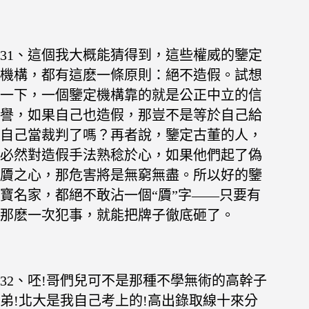
31
、這個我大概能猜得到，這些權威的鑒定
機構，都有這麽一條原則：絕不造假。試想
一下，一個鑒定機構靠的就是公正中立的信
譽，如果自己也造假，那豈不是等於自己給
自己當裁判了嗎？再者說，鑒定古董的人，
必然對造假手法熟稔於心，如果他們起了偽
贗之心，那危害將是無窮無盡。所以好的鑒
寶名家，都絕不敢沾一個“贗”字——只要有
那麽一次犯事，就能把牌子徹底砸了。
32、呸!哥們兒可不是那種不學無術的高幹子
弟!北大是我自己考上的!高出錄取線十來分