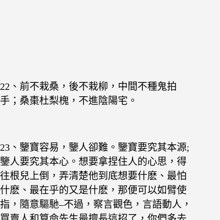
22、前不栽桑，後不栽柳，中間不種鬼拍
手；桑棗杜梨槐，不進陰陽宅。
23、鑒寶容易，鑒人卻難。鑒寶要究其本源;
鑒人要究其本心。想要拿捏住人的心思，得
往根兒上倒，弄清楚他到底想要什麽、最怕
什麽、最在乎的又是什麽，那便可以如臂使
指，隨意驅馳–不過，察言觀色，言語動人，
買賣人和算命先生最擅長這招了，你們多去