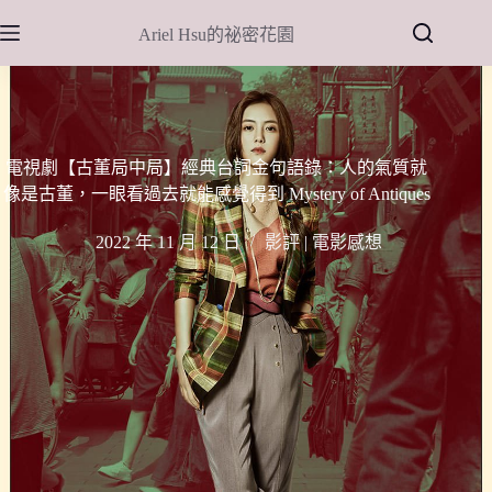
跳
Ariel Hsu的祕密花園
至
主
要
內
容
電視劇【古董局中局】經典台詞金句語錄：人的氣質就
像是古董，一眼看過去就能感覺得到 Mystery of Antiques
2022 年 11 月 12 日
影評 | 電影感想