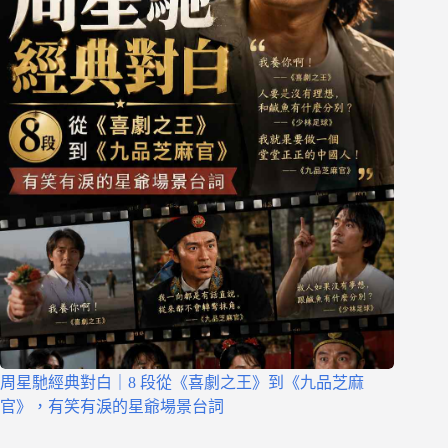
周星馳經典對白｜8 段從《喜劇之王》到《九品芝麻
官》，有笑有淚的星爺場景台詞