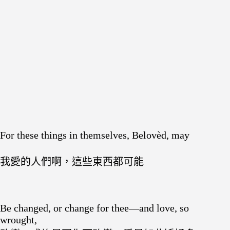
For these things in themselves, Belovèd, may
我愛的人們啊，這些東西都可能
Be changed, or change for thee—and love, so
wrought,