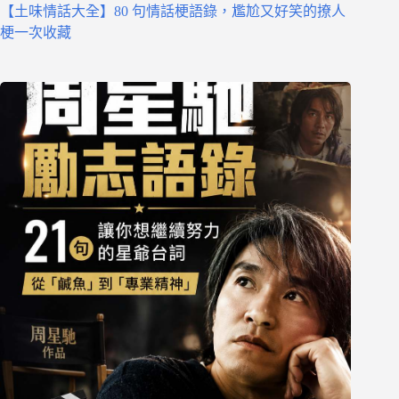
【土味情話大全】80 句情話梗語錄，尷尬又好笑的撩人
梗一次收藏