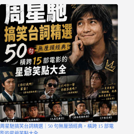
周星馳搞笑台詞精選｜50 句無厘頭經典，橫跨 15 部電
影的星爺笑點大全