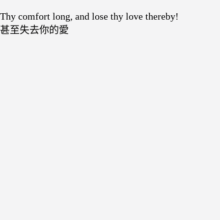
Thy comfort long, and lose thy love thereby!
甚至失去你的愛