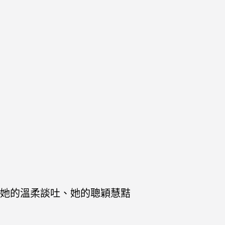
她的溫柔談吐、她的聰穎慧黠