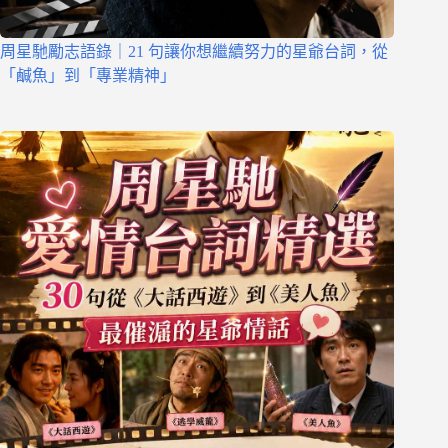
周星馳勵志語錄｜21 句讓你想繼續努力的星爺台詞，從
「鹹魚」到「專業精神」