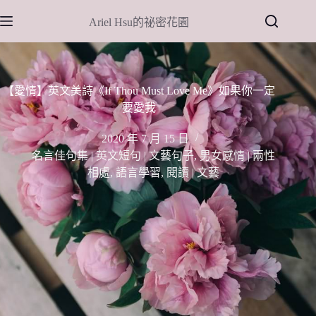
跳
Ariel Hsu的祕密花園
至
主
要
內
【愛情】英文美詩《If Thou Must Love Me》如果你一定
容
要愛我
2020 年 7 月 15 日
名言佳句集 | 英文短句 | 文藝句子
,
男女感情 | 兩性
相處
,
語言學習
,
閱讀 | 文藝