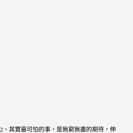
2、其實最可怕的事，是無窮無盡的期待，伸