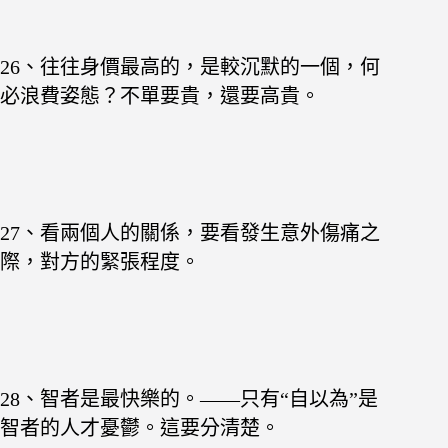
26、
往往身價最高的，是較沉默的一個，何
必浪費姿態？不單要貴，還要高貴。
27、看兩個人的關係，要看發生意外傷痛之
際，對方的緊張程度。
28、智者是最快樂的。——只有“自以為”是
智者的人才憂鬱。這要分清楚。