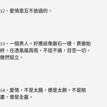
12、愛情是互不放過的。
13、一個男人，好應該像磐石一樣，貫徹始
終，任憑風風雨雨，不屈不撓，目空一切，
傲然挺立。
14、愛情，不是太餓，便是太飽。不是賠
盡，便是全贏。