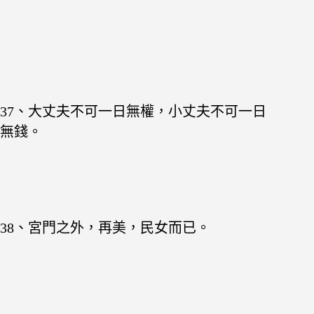
37、大丈夫不可一日無權，小丈夫不可一日
無錢。
38、宮門之外，再美，民女而已。