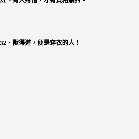
31、有人疼惜，才有資格驕矜。
32、獸得道，便是穿衣的人！