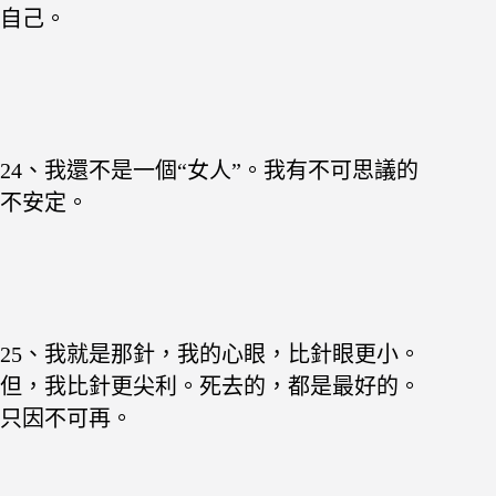
自己。
24、我還不是一個“女人”。我有不可思議的
不安定。
25、我就是那針，我的心眼，比針眼更小。
但，我比針更尖利。死去的，都是最好的。
只因不可再。