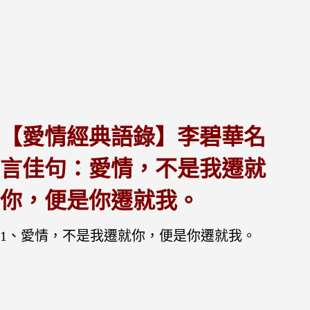
【愛情經典語錄】李碧華名
言佳句：愛情，不是我遷就
你，便是你遷就我。
1、愛情，不是我遷就你，便是你遷就我。