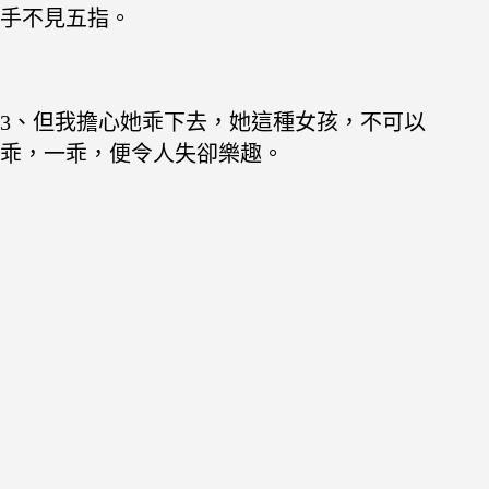
手不見五指。
3、但我擔心她乖下去，她這種女孩，不可以
乖，一乖，便令人失卻樂趣。