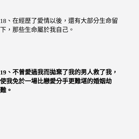
18、在經歷了愛情以後，還有大部分生命留
下，那些生命屬於我自己。
19、不曾愛過我而拋棄了我的男人救了我，
使我免於一場比戀愛分手更難堪的婚姻劫
難。