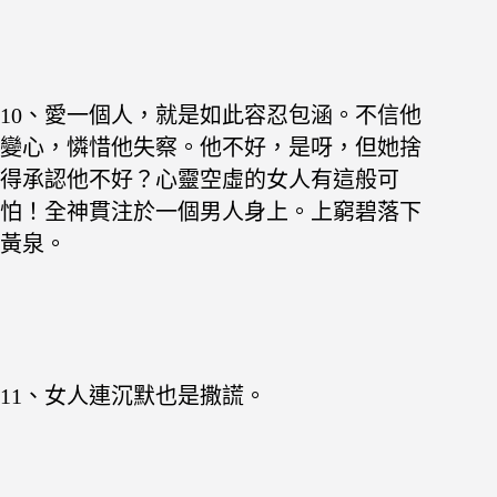
10、愛一個人，就是如此容忍包涵。不信他
變心，憐惜他失察。他不好，是呀，但她捨
得承認他不好？心靈空虛的女人有這般可
怕！全神貫注於一個男人身上。上窮碧落下
黃泉。
11、女人連沉默也是撒謊。