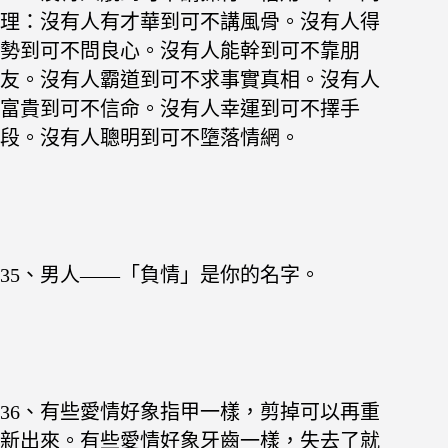
理：沒有人有才華到可不講風骨。沒有人得
勢到可不問良心。沒有人能幹到可不靠朋
友。沒有人霸道到可不求事實真相。沒有人
富貴到可不信命。沒有人幸運到可不擇手
段。沒有人聰明到可不墮落情網。
35、男人——「負情」是你的名字。
36、
有些愛情好象指甲一樣，剪掉可以再重
新出來。有些愛情好象牙齒一樣，失去了就