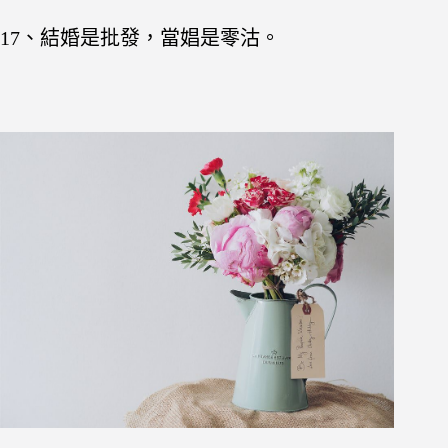
17、結婚是批發，當娼是零沽。