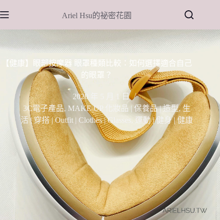
跳
Ariel Hsu的祕密花園
至
主
要
內
【健康】眼部按摩器 眼罩種類比較：如何選擇適合自己
容
的眼罩？
2020 年 5 月 1 日
3C電子產品
,
MAKE UP 化妝品 | 保養品 | 造型
,
生
活 | 穿搭 | Outfit | Clothes | Glasses
,
運動 | 健身 | 健康