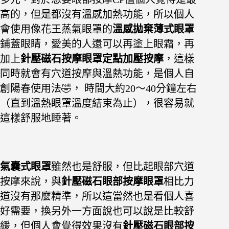
高的，但是都沒有溫感加熱功能，所以個人
會使用像花王蒸氣眼罩的
溫感拋棄薄式眼罩
鋪蓋眼睛，愛美的人還可以再塗上眼霜，
再
加上
針壓磁石按摩眼罩定點加壓按摩
，這樣
同時就會有穴道按摩與溫熱功能，是個人自
創陽春使用法🤣， 時間大約20～40分鐘左右
（直到溫熱眼罩溫度結束為止），很容易就
這樣舒服地睡著。
氣囊式眼罩
雖然也是舒服，但比起眼部穴道
按摩來說，與
針壓磁石眼部按摩眼罩
相比力
道沒有那麼精準，所以這當然也是看個人喜
好需要，換另外一方面說也可以說是比較舒
緩，但個人會覺得效果沒有
針壓磁石眼部按