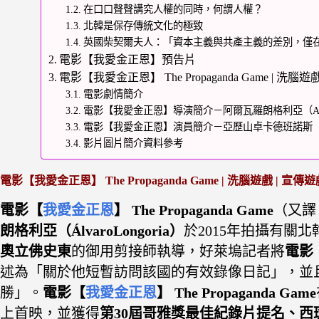
在口口聲聲講究人權的同時，何謂人權？
北韓是保存傳統文化的極致
英國柴契爾夫人：「資本主義與共產主義的差別，僅
電影【我愛金正恩】預告片
電影【我愛金正恩】 The Propaganda Game | 洗腦
電影劇情簡介
電影【我愛金正恩】導演簡介－阿爾瓦羅朗格利亞（Alvaro
電影【我愛金正恩】演員簡介－亞歷山卓卡德班諾斯（Alejand
影片圖片簡介資料參考
電影【我愛金正恩】 The Propaganda Game | 洗腦遊戲 | 宣
電影【
我愛金正恩
】 The Propaganda Game
（又譯
朗格利亞
（ÁlvaroLongoria）
於2015年拍攝有關
奧立佛史東
的御用剪接師執導，
好萊塢記者將
電影
述為「關於他短暫訪問該國的有效錄像日記」，並
勝」。
電影【
我愛金正恩
】 The Propaganda Game
上首映，並獲得
第30屆哥雅獎
最佳紀錄片提名、西