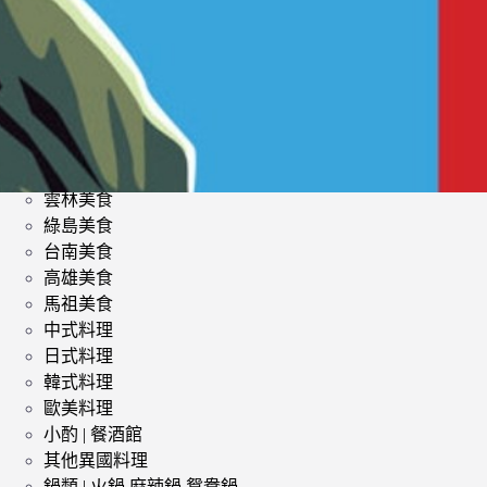
類
影評 | 電影感想
食記
台北美食
台中美食
宜蘭美食
苗栗美食
雲林美食
綠島美食
台南美食
高雄美食
馬祖美食
中式料理
日式料理
韓式料理
歐美料理
小酌 | 餐酒館
其他異國料理
鍋類 | 火鍋 麻辣鍋 鴛鴦鍋