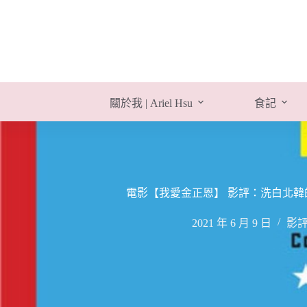
跳
至
主
要
內
容
關於我 | Ariel Hsu
食記
電影【我愛金正恩】 影評：洗白北韓的紀錄片! 
2021 年 6 月 9 日
影評