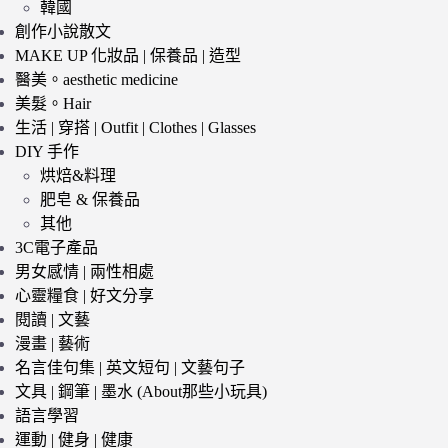
韓國
創作小說散文
MAKE UP 化妝品 | 保養品 | 造型
醫美。aesthetic medicine
美髮。Hair
生活 | 穿搭 | Outfit | Clothes | Glasses
DIY 手作
烘焙&料理
肥皂 & 保養品
其他
3C電子產品
男女感情 | 兩性相處
心靈糧食 | 好文分享
閱讀 | 文藝
漫畫 | 藝術
名言佳句集 | 英文短句 | 文藝句子
文具 | 鋼筆 | 墨水 (About那些小玩具)
語言學習
運動 | 健身 | 健康