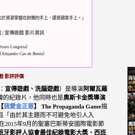
在於資源掌握在財團的手上，還是國家手上。」
遊戲 | 宣傳遊戲 影片資訊
 Longoria）
ro Cao de Benós）
傳遊戲 影評評價
：
宣傳遊戲、洗腦遊戲
）是導演
阿爾瓦羅
北韓的紀錄片，他同時也是
奧斯卡金獎導演
【
我愛金正恩
】 The Propaganda Game
描
且「由於其主題而不可避免地引人入
在2015年9月的聖塞巴斯蒂安國際電影節
班牙影評人協會最佳紀錄電影大獎、西班