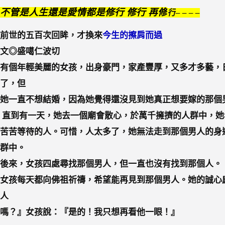
不管是
人生還是愛情都是修行 修行 再修
行
– – – –
前世的五百次回眸，才換來
今生的擦肩而過
文◎盛噶仁波切
有個年輕美麗的女孩，出身豪門，家產豐厚，又多才多藝，
了，但
她一直不想結婚，因為她覺得還沒見到她真正想要嫁的那個
直到有一天，她去一個廟會散心，於萬千擁擠的人群中，她
苦苦等待的人。可惜，人太多了，她無法走到那個男人的身
群中。
後來，女孩四處尋找那個男人，但一直也沒有找到那個人。
女孩每天都向佛祖祈禱，希望能再見到那個男人。她的誠心
人
嗎？』女孩說：『是的！我只想再看他一眼！』