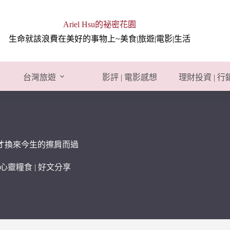
Ariel Hsu的祕密花園
生命就該浪費在美好的事物上~美食|旅遊|電影|生活
台灣旅遊
影評 | 電影感想
理財投資 | 
 才換來今生的擦肩而過
心靈糧食 | 好文分享