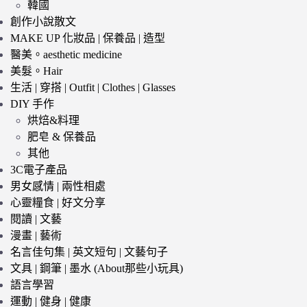
韓國
創作小說散文
MAKE UP 化妝品 | 保養品 | 造型
醫美。aesthetic medicine
美髮。Hair
生活 | 穿搭 | Outfit | Clothes | Glasses
DIY 手作
烘焙&料理
肥皂 & 保養品
其他
3C電子產品
男女感情 | 兩性相處
心靈糧食 | 好文分享
閱讀 | 文藝
漫畫 | 藝術
名言佳句集 | 英文短句 | 文藝句子
文具 | 鋼筆 | 墨水 (About那些小玩具)
語言學習
運動 | 健身 | 健康