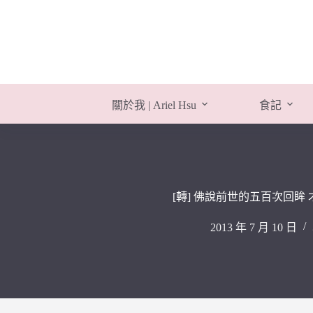
跳
至
主
要
內
容
關於我 | Ariel Hsu
食記
[轉] 佛說前世的五百次回眸
2013 年 7 月 10 日