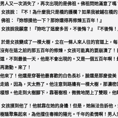
男人又一次消失了，再次出現的是佛祖。佛祖問她滿意了嗎
女孩說：『不！為什麼我只是橋的護欄？如果我被鋪
在橋的
佛祖：『妳想摸他一下？那妳還得再修煉五百年！』
女孩說我願意！『妳吃了這麼多苦，不後悔？』『不後悔！
於是女孩變成了一棵大樹，立在一條人來人往的官道上，每
沒有在這之前的那五百年的修煉，女孩可能真的要崩潰了！
道，不到最後一天，他是不會出現的。又是一個五百年啊！
再激動。來了！
他來了！他還是穿著他最喜歡的白色長衫，臉還是那麼俊美
走過，因為，天太熱了。他注意到路邊有一棵大樹，那濃密
樣想。他走到大樹腳下，靠著樹根，微微地閉上了雙眼，他
女孩摸到他了！他就靠在她的身邊！但是，她無法告訴他，
樹蔭聚集起來，為他擋住毒辣的陽光。千年的柔情啊！男人