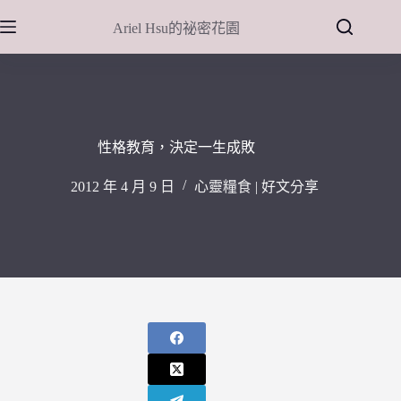
跳
Ariel Hsu的祕密花園
至
主
要
內
容
性格教育，決定一生成敗
2012 年 4 月 9 日
心靈糧食 | 好文分享