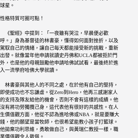
球星。
性格特質可圈可點！
《聖經》中提到：「一夜雖有哭泣，早晨便必歡
呼。」身為基督徒的林書豪，懂得如何面對挫折，以及
駕馭自己的情緒，讓自己每天都能接受新的挑戰，重新
出發。就像當年他申請就讀史丹佛和UCLA都被拒於門
外，也是他的母親鼓勵他申請哈佛試試看，最後終於進
入一流學府哈佛大學就讀。
林書豪與其他人的不同之處，在於他有自己的堅持，
即使成功也不忘謙虛。從Zero到Hero，他再三感謝家人
的支持及隊友給他的機會，否則不會有這樣的成績。他
沒有將功勞獨攬己身，這代表他有很好的共感性。在人
生價值觀方面，他從不認為進哈佛或NBA，就是要賺大
錢，他的願望是當牧師，也很希望能教小孩子打籃球。
他拋棄功利思維，勇敢做自己，與黃瑞仁教授一樣，職
業價值觀令人敬佩。