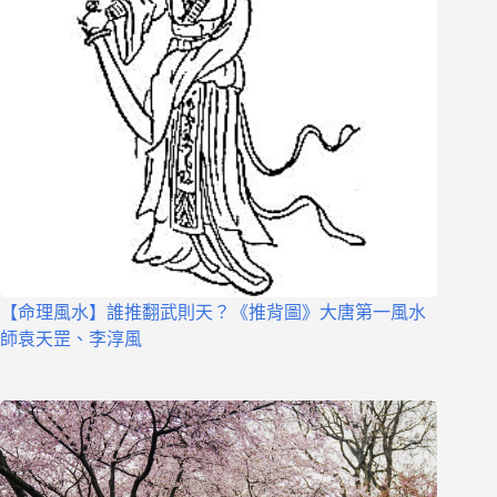
【命理風水】誰推翻武則天？《推背圖》大唐第一風水
師袁天罡、李淳風