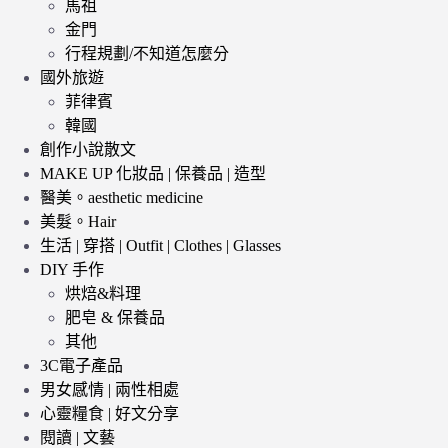
馬祖
金門
行程規劃/不知道怎麼分
國外旅遊
菲律賓
韓國
創作小說散文
MAKE UP 化妝品 | 保養品 | 造型
醫美。aesthetic medicine
美髮。Hair
生活 | 穿搭 | Outfit | Clothes | Glasses
DIY 手作
烘焙&料理
肥皂 & 保養品
其他
3C電子產品
男女感情 | 兩性相處
心靈糧食 | 好文分享
閱讀 | 文藝