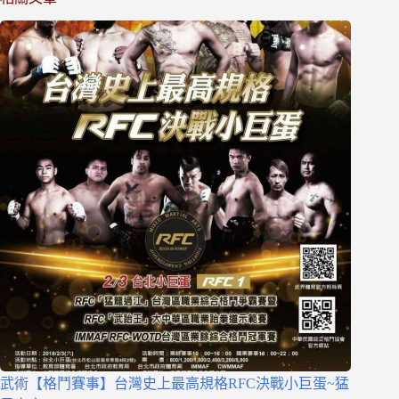
武術【格鬥賽事】台灣史上最高規格RFC決戰小巨蛋~猛