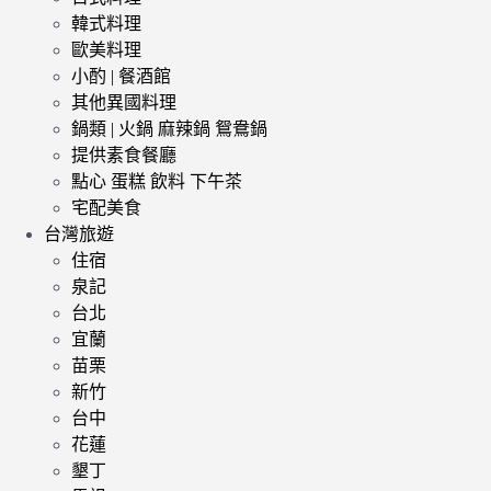
韓式料理
歐美料理
小酌 | 餐酒館
其他異國料理
鍋類 | 火鍋 麻辣鍋 鴛鴦鍋
提供素食餐廳
點心 蛋糕 飲料 下午茶
宅配美食
台灣旅遊
住宿
泉記
台北
宜蘭
苗栗
新竹
台中
花蓮
墾丁