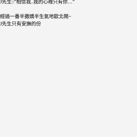
J先生::”相信我..我的心裡只有你…”
經過一番半撒嬌半生氣地歐北鬧~
J先生只有安撫的份