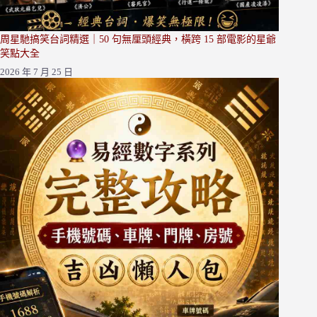
周星馳搞笑台詞精選｜50 句無厘頭經典，橫跨 15 部電影的星爺
笑點大全
2026 年 7 月 25 日