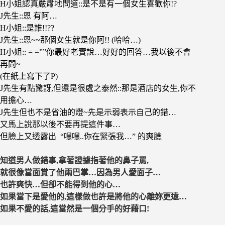
H小姐認真嚴肅地問道::是不是有一個女生喜歡你!?
J先生::恩 有阿…
H小姐::是誰!!??
J先生::恩~~那個女生就是你阿!! (哈哈…)
H小姐:: = =””你最好老實說…好好的回答…我以後不會
再問~
(在紙上寫下了P)
J先生有點驚訝,但還是很處之泰然::那是酒店的女生,你不
用擔心…
J先生但也不是省油的燈~先是示弱表示自己的錯…
又馬上說那以後不要再提這件事…
但臉上又透露出 “嘿嘿..你在緊張我…” 的爽臉
知道男人做錯事,拿著證據指著他的鼻子罵,
就很像當面賞了他兩巴掌…因為男人愛面子…
也許爽快…但卻不能得到他的心…
如果當下是愛他的,這樣做也許是將他的心離妳更遠…
如果不愛的話,這當然是一個分手的好藉口!