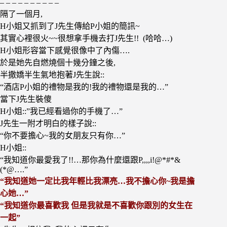
– – – – – – – – – –
隔了一個月,
H小姐又抓到了J先生傳給P小姐的簡訊~
其實心裡很火~~很想拿手機去打J先生!! (哈哈…)
H小姐形容當下感覺很像中了內傷….
於是她先自燃燒個十幾分鐘之後,
半撒嬌半生氣地抱著J先生說::
“酒店P小姐的禮物是我的!我的禮物還是我的…”
當下J先生裝傻
H小姐::”我已經看過你的手機了…”
J先生一附才明白的樣子說::
“你不要擔心~我的女朋友只有你…”
H小姐::
“我知道你最愛我了!!…那你為什麼還跟P,,,,i!@*#*&
(*@….”
“我知道她一定比我年輕比我漂亮…我不擔心你~我是擔
心她…”
“我知道你最喜歡我 但是我就是不喜歡你跟別的女生在
一起”