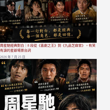
周星馳經典對白｜8 段從《喜劇之王》到《九品芝麻官》，有笑
有淚的星爺場景台詞
2026 年 7 月 25 日