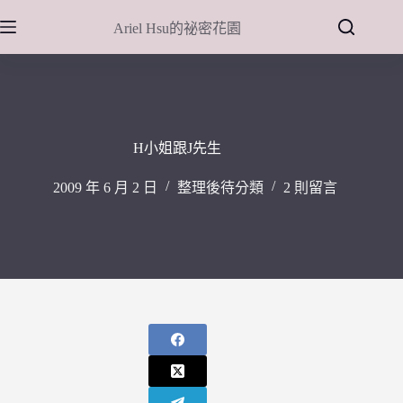
跳
Ariel Hsu的祕密花園
至
主
要
內
容
H小姐跟J先生
2009 年 6 月 2 日
整理後待分類
2 則留言