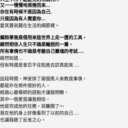
又一一慢慢地席捲而來…
存在有時候不是因為自己,
只是因為有人需要你…
愛其實就藏在生活的細節裡。
軀殼畢竟是借用來這世界上走一遭的工具，
縱然相信人生只不過是輪迴的一層，
所有事情也不過是考驗自己靈魂的考試….
縱然知道…
但有時還是會忍不住陷進去認真起來….
這段時間，神安排了兩個男人來教我事情，
都是外在條件很好的人，
經過心靈導師的提點才讓我明瞭，
其中一個更是讓我相信，
他是完成他的任務，就離開了～
我在他的身上好像看到了以前的自己….
也讓我啟了反省之心。