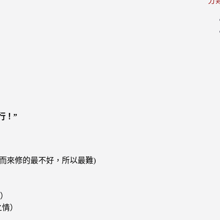
分
行！”
而來修的最不好，所以最難)
）
之情）