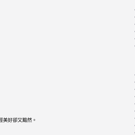
曾經美好卻又黯然。