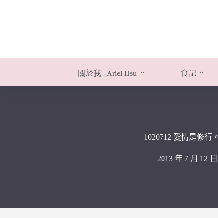
跳
至
主
要
內
容
關於我 | Ariel Hsu
食記
1020712 愛情是修
2013 年 7 月 12 日