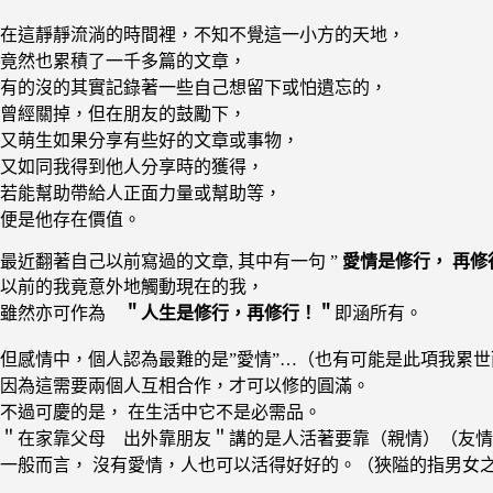
在這靜靜流淌的時間裡，不知不覺這一小方的天地，
竟然也累積了一千多篇的文章，
有的沒的其實記錄著一些自己想留下或怕遺忘的，
曾經關掉，但在朋友的鼓勵下，
又萌生如果分享有些好的文章或事物，
又如同我得到他人分享時的獲得，
若能幫助帶給人正面力量或幫助等，
便是他存在價值。
最近翻著自己以前寫過的文章, 其中有一句 ”
愛情是修行， 再修
以前的我竟意外地觸動現在的我，
雖然亦可作為
＂人生是修行，再修行！＂
即涵所有。
但感情中，個人認為最難的是”愛情”…（也有可能是此項我累世
因為這需要兩個人互相合作，才可以修的圓滿。
不過可慶的是， 在生活中它不是必需品。
＂在家靠父母 出外靠朋友＂講的是人活著要靠（親情）（友情
一般而言， 沒有愛情，人也可以活得好好的。（狹隘的指男女