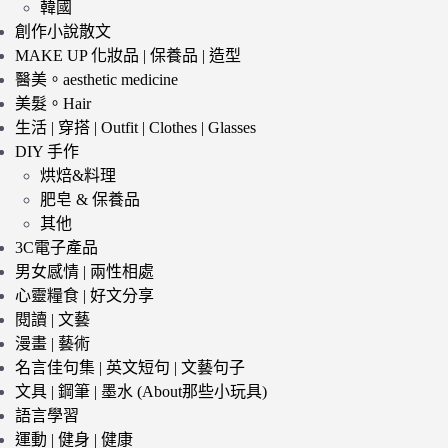
韓國
創作小說散文
MAKE UP 化妝品 | 保養品 | 造型
醫美。aesthetic medicine
美髮。Hair
生活 | 穿搭 | Outfit | Clothes | Glasses
DIY 手作
烘焙&料理
肥皂 & 保養品
其他
3C電子產品
男女感情 | 兩性相處
心靈糧食 | 好文分享
閱讀 | 文藝
漫畫 | 藝術
名言佳句集 | 英文短句 | 文藝句子
文具 | 鋼筆 | 墨水 (About那些小玩具)
語言學習
運動 | 健身 | 健康