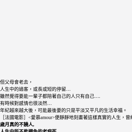
但父母會老去，
人生中的過客，或長或短的停留…
雖然覺得要能一輩子都陪著自己的人只有自己….
有時候對感情也很淡然…
年紀越來越大後，可能最後要的只是平淡又平凡的生活幸福。
［法國電影］<愛慕amour>便靜靜地刻畫著這樣真實的人生，
歲月真的不饒人,
人生中所不能避免的老病死…