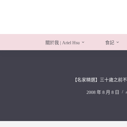
跳
至
主
要
內
容
關於我 | Ariel Hsu
食記
【名家精選】三十歲之前不
2008 年 8 月 8 日