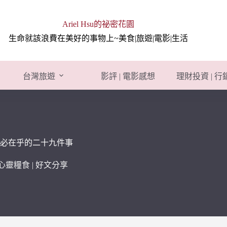
Ariel Hsu的祕密花園
生命就該浪費在美好的事物上~美食|旅遊|電影|生活
台灣旅遊
影評 | 電影感想
理財投資 | 
必在乎的二十九件事
心靈糧食 | 好文分享