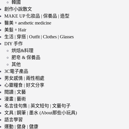
韓國
創作小說散文
MAKE UP 化妝品 | 保養品 | 造型
醫美。aesthetic medicine
美髮。Hair
生活 | 穿搭 | Outfit | Clothes | Glasses
DIY 手作
烘焙&料理
肥皂 & 保養品
其他
3C電子產品
男女感情 | 兩性相處
心靈糧食 | 好文分享
閱讀 | 文藝
漫畫 | 藝術
名言佳句集 | 英文短句 | 文藝句子
文具 | 鋼筆 | 墨水 (About那些小玩具)
語言學習
運動 | 健身 | 健康