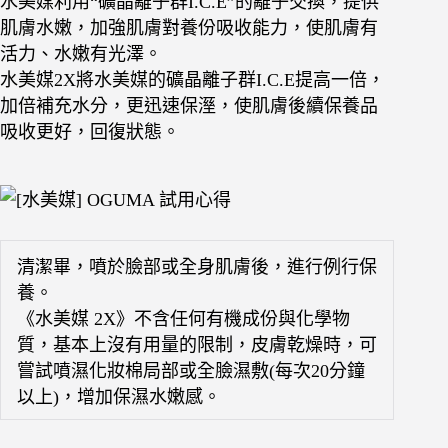
水美媒利用“礦晶離子群I.C.E”的離子交換，提供
肌膚水嫩，加強肌膚對養份吸收能力，使肌膚有
活力、水嫩有光澤。
水美媒2X將水美媒的礦晶離子群I.C.E提高一倍，
加倍補充水分，更迅速保溼，使肌膚後續保養品
吸收更好，回復狀態。
清潔畢，噴於臉部或全身肌膚後，進行例行保
養。
《水美媒 2X》不含任何有機成份與化學物
質，基本上沒有用量的限制，皮膚乾燥時，可
嘗試噴濕化妝棉局部或全臉濕敷(每次20分鐘
以上)，增加保濕水嫩感。