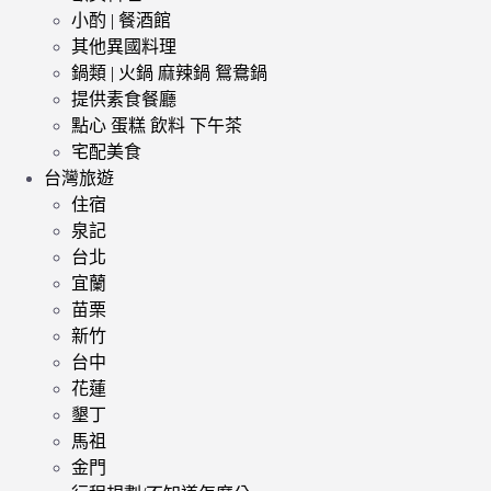
小酌 | 餐酒館
其他異國料理
鍋類 | 火鍋 麻辣鍋 鴛鴦鍋
提供素食餐廳
點心 蛋糕 飲料 下午茶
宅配美食
台灣旅遊
住宿
泉記
台北
宜蘭
苗栗
新竹
台中
花蓮
墾丁
馬祖
金門