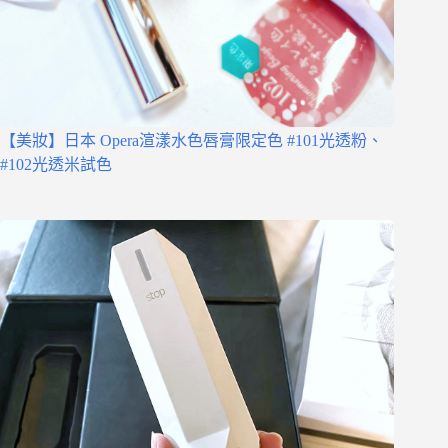
【美妝】日本 Opera渲漾水色唇膏限定色 #101光透粉、
#102光透米試色