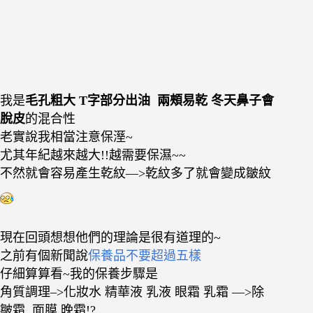
我是
毛孔粗大 T字部分出油 兩頰易乾 冬天鼻子會
脫皮
的混合性
老實說我相當注意保溼~
尤其年紀越來越大!!越需要保濕~~
不然就會容易產生乾紋—>乾紋多了就會變成皺紋
現在回頭想想他們的理論是很有道理的~
之前有個新聞說
保養品不要超過五樣
仔細算算看~我的保養步驟是
角質調理–>化妝水 精華液 乳液 眼霜 乳霜 —>除
皺霜 面膜 晚霜!?