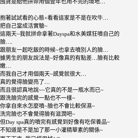
囤貨是給他拼命用個壹年也用不完的境地…
抱著試試看的心態+看看這家是不是在吹牛…
把自己當成活實驗~
這兩天~我就拼命拿著Dayspa和水美媒狂噴自己的
臉….
跟朋友一起吃飯的時候~也拿去噴別人的臉…
據男生的朋友說法是~好像真的有點差…臉有比較
嫩…
而我自己才用個兩天~感覺就很大…
真的覺得臉變亮了…
而且很認真地說~~它真的不是一瓶水而已~
跟洗臉完的感覺一點也不一樣~
你拿自來水怎麼噴~臉也不會比較保濕~
洗完臉也不會覺得臉有滋潤吧~
但Day spa真的噴完有感覺到好像有吃保養品~
不知道是不是加了那一小灌精華素的關係~