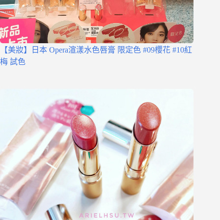
【美妝】日本 Opera渲漾水色唇膏 限定色 #09櫻花 #10紅
梅 試色