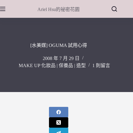
跳
Ariel Hsu的祕密花園
至
主
要
內
容
[水美媒] OGUMA 試用心得
2008 年 7 月 29 日
MAKE UP 化妝品 | 保養品 | 造型
1 則留言