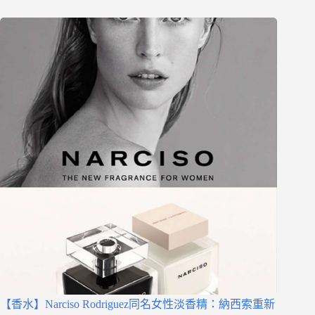
【香水】Narciso Rodriguez同名女性淡香精：納西索重新