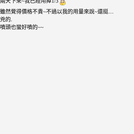
兩天下來~我已經用掉1/3
雖然覺得價格不貴~不過以我的用量來說~還挺…
兇的.
噴頭也蠻好噴的~~