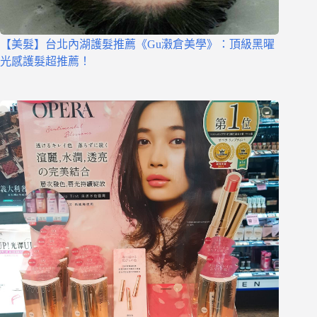
【美髮】台北內湖護髮推薦《Gu瀔倉美學》：頂級黑曜
光感護髮超推薦！