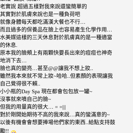
老實說 超過五樣對我來說還蠻簡單的
其實對於肌膚來說也是一種負荷吧
就像身體每天都吃滿漢大餐也不行…
而且過多的保養品在臉上也容易產生化學作用…
水美媒這樣的三天休息對於肌膚真的是一種適當
的休息.
原本我的臉頰上有兩顆快要長出來的痘痘也神奇
地消下去…
臉也真的變亮…甚至@@讓我不想上妝..
雖然我本來就不常上妝~哈哈..但素顏的表現讓我
自己覺得很不賴..
小小瓶的Day Spa 現在都會包包放一罐~
沒事就來噴自己的臉~
但我的用量真的很大… = =|||
對於剛開始期待不高的我來說…真的蠻滿意的~
以後有機會會想要捧場他們家的東西..給點支持鼓
勵!!