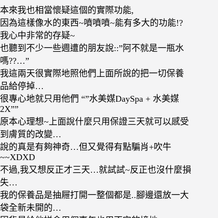
本來我也相當懷疑這個的實際功能,
因為這樣像水的東西~噴噴噴~能有多大的功能!?
我心中非常的存疑~
也聽到不少一些週遭的朋友說::”阿不就是一瓶水
嗎??…”
我這兩天很實際地照他們上面所說的把一切保養
品給停掉…
很專心地就只用他們 “”水美媒DaySpa + 水美媒
2X””
原本心理想~上面說什麼只用保證三天就可以感受
到膚質的改變…
說的真是有夠神奇…但又覺得有點騙肖+吹牛
~~XDXD
不過,我又想反正才三天…就試試~反正也沒什麼損
失…
我的保養品是抽屜打開一整個都是..腳邊還放一大
袋全新未開的…