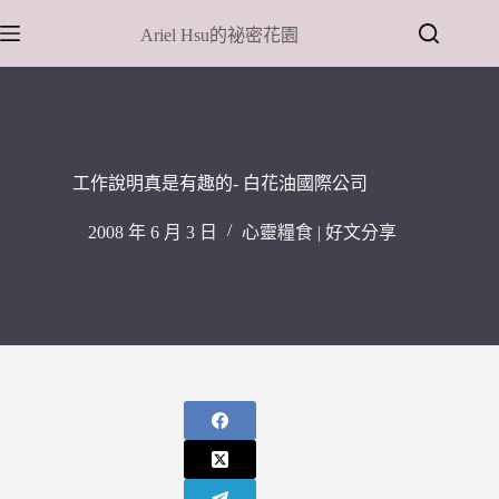
跳
Ariel Hsu的祕密花園
至
主
要
內
容
工作說明真是有趣的- 白花油國際公司
2008 年 6 月 3 日
心靈糧食 | 好文分享