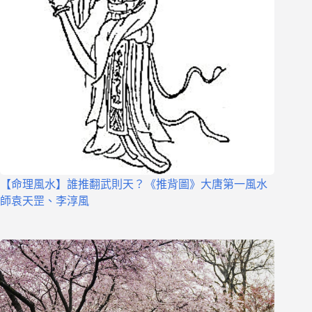
【命理風水】誰推翻武則天？《推背圖》大唐第一風水
師袁天罡、李淳風