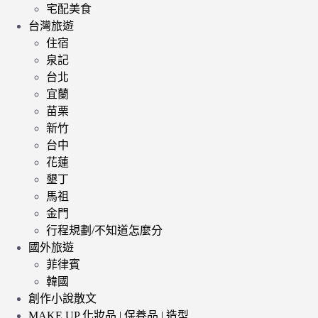
宅配美食
台灣旅遊
住宿
泉記
台北
宜蘭
苗栗
新竹
台中
花蓮
墾丁
馬祖
金門
行程規劃/不知道怎麼分
國外旅遊
菲律賓
韓國
創作小說散文
MAKE UP 化妝品 | 保養品 | 造型