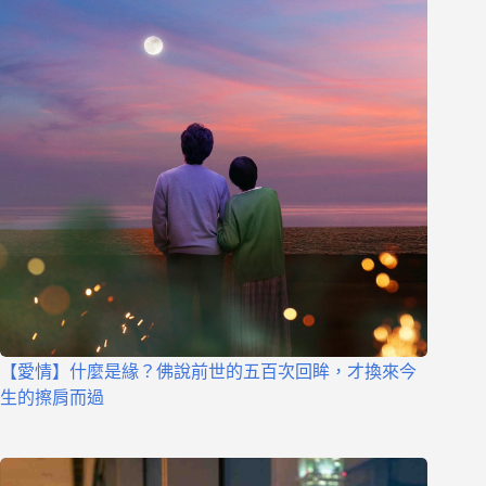
【愛情】什麼是緣？佛說前世的五百次回眸，才換來今
生的擦肩而過