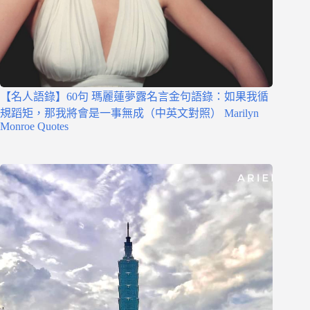
【名人語錄】60句 瑪麗蓮夢露名言金句語錄：如果我循
規蹈矩，那我將會是一事無成（中英文對照） Marilyn
Monroe Quotes