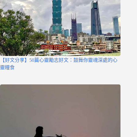
【好文分享】50篇心靈勵志好文：鼓舞你靈魂深處的心
靈糧食