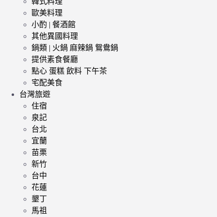
韓式料理
歐美料理
小酌 | 餐酒館
其他異國料理
鍋類 | 火鍋 麻辣鍋 鴛鴦鍋
提供素食餐廳
點心 蛋糕 飲料 下午茶
宅配美食
台灣旅遊
住宿
泉記
台北
宜蘭
苗栗
新竹
台中
花蓮
墾丁
馬祖