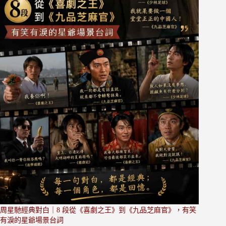
周星馳經典對白｜8 段從《喜劇之王》到《九品芝麻官》，有笑
有淚的星爺場景台詞