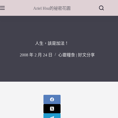
跳
Ariel Hsu的祕密花園
至
主
要
內
容
人生，該是加法！
2008 年 2 月 24 日
心靈糧食 | 好文分享