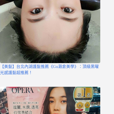
【美髮】台北內湖護髮推薦《Gu瀔倉美學》：頂級黑曜
光感護髮超推薦！