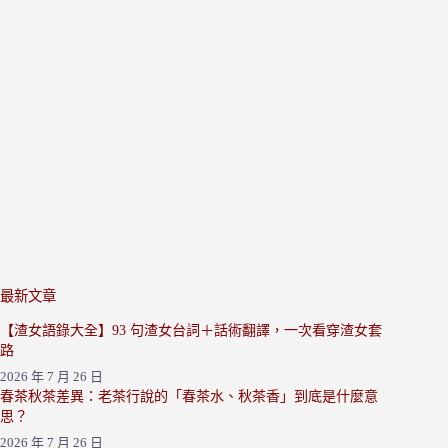
最新文章
【渣女語錄大全】93 句渣女台詞＋話術翻譯，一次看穿渣女套
路
2026 年 7 月 26 日
春茶秋茶差異：老茶行說的「春茶水、秋茶香」到底是什麼意
思？
2026 年 7 月 26 日