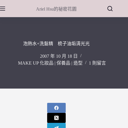
跳
Ariel Hsu的祕密花園
至
主
要
內
容
泡熱水+洗髮精 梳子油垢清光光
2007 年 10 月 18 日
MAKE UP 化妝品 | 保養品 | 造型
1 則留言