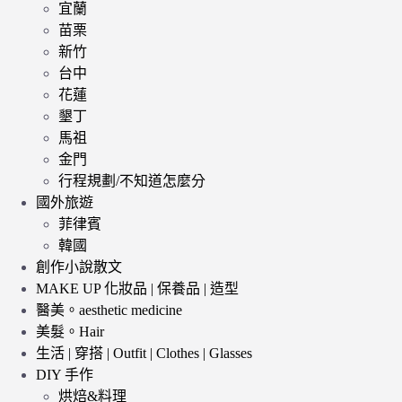
宜蘭
苗栗
新竹
台中
花蓮
墾丁
馬祖
金門
行程規劃/不知道怎麼分
國外旅遊
菲律賓
韓國
創作小說散文
MAKE UP 化妝品 | 保養品 | 造型
醫美。aesthetic medicine
美髮。Hair
生活 | 穿搭 | Outfit | Clothes | Glasses
DIY 手作
烘焙&料理