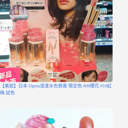
【美妝】日本 Opera渲漾水色唇膏 限定色 #09櫻花 #10紅
梅 試色