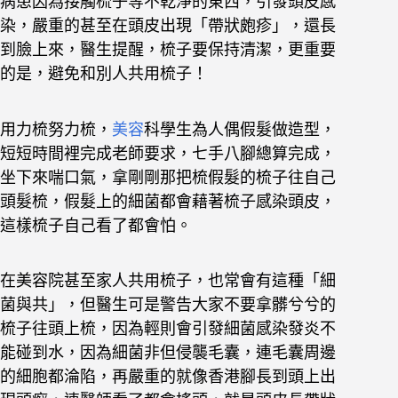
病患因為接觸梳子等不乾淨的東西，引發頭皮感
染，嚴重的甚至在頭皮出現「帶狀皰疹」，還長
到臉上來，醫生提醒，梳子要保持清潔，更重要
的是，避免和別人共用梳子！
用力梳努力梳，
美容
科學生為人偶假髮做造型，
短短時間裡完成老師要求，七手八腳總算完成，
坐下來喘口氣，拿剛剛那把梳假髮的梳子往自己
頭髮梳，假髮上的細菌都會藉著梳子感染頭皮，
這樣梳子自己看了都會怕。
在美容院甚至家人共用梳子，也常會有這種「細
菌與共」，但醫生可是警告大家不要拿髒兮兮的
梳子往頭上梳，因為輕則會引發細菌感染發炎不
能碰到水，因為細菌非但侵襲毛囊，連毛囊周邊
的細胞都淪陷，再嚴重的就像香港腳長到頭上出