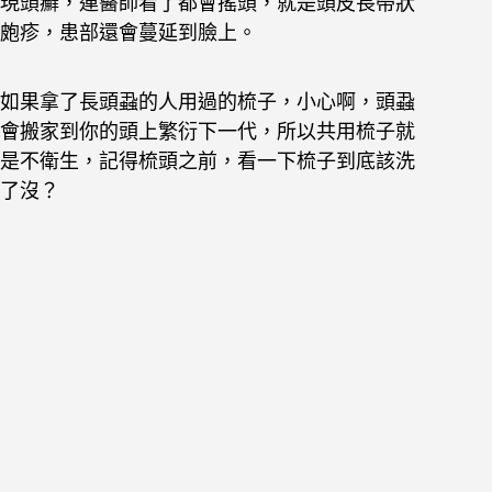
現頭癬，連醫師看了都會搖頭，就是頭皮長帶狀
皰疹，患部還會蔓延到臉上。
如果拿了長頭蝨的人用過的梳子，小心啊，頭蝨
會搬家到你的頭上繁衍下一代，所以共用梳子就
是不衛生，記得梳頭之前，看一下梳子到底該洗
了沒？