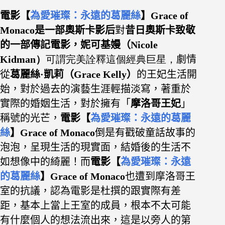
電影【
為愛璀璨：永遠的葛麗絲
】Grace of
Monaco是一部奧斯卡影后
對
昔日奧斯卡致敬
的一部傳記電影，妮可基嫚（
Nicole
Kidman）
可謂完美詮釋這個經典巨星，
劇情
從
葛麗絲·凱莉（Grace Kelly）
的王妃生活開
始，對於過去的演藝生涯輕描淡寫，著重於
實際的婚姻生活，對於擁有「
摩洛哥王妃
」
稱號的光芒，
電影【
為愛璀璨：永遠的葛麗
絲
】Grace of Monaco
倒是有戳破童話故事的
泡泡，呈現生活的現實面，結婚後的生活不
如想像中的綺麗！而
電影【
為愛璀璨：永遠
的葛麗絲
】Grace of Monaco
也遭到摩洛哥王
室的抗議，認為電影是杜撰的跟實際有差
距，基本上當上王室的成員，根本不太可能
有什麼個人的想法流出來，這是以旁人的第