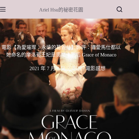
跳
Ariel Hsu的祕密花園
至
主
要
內
容
電影【為愛璀璨：永遠的葛麗絲】影評：連愛馬仕都以
她命名的摩洛哥王妃是奧斯卡影后 Grace of Monaco
2021 年 7 月 2 日
影評 | 電影感想