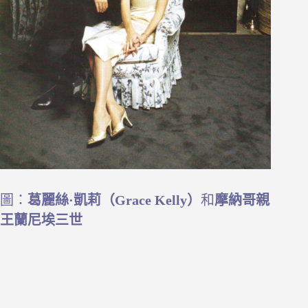
圖：
葛麗絲·凱莉（Grace Kelly）
和
摩納哥親
王蘭尼埃三世