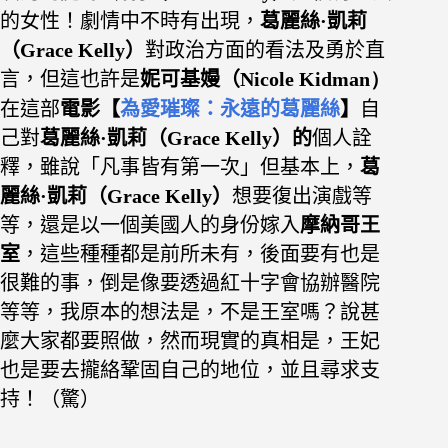
的女性！劇情中不時有出現，
葛麗絲·凱莉
（Grace Kelly）
對政治方面的看法及勇於直
言，但這也許是
妮可基嫚（
Nicole Kidman）
在這部
電影【
為愛璀璨：永遠的葛麗絲
】
自
己對
葛麗絲·凱莉（Grace Kelly）的
個人詮
釋，雖說「凡事皆有第一次」但基本上，
葛
麗絲·凱莉（Grace Kelly）
想要復出演戲等
等，還是以一個美國人的身份嫁入
摩納哥王
室
，這些種種都是前所未有，後面要有也是
很難的事，倒是像要透過紅十字會協辦醫院
等等，我原本的想法是，不是王室嗎？說甚
麼大家都要照做，然而現實的真相是，王妃
也是要去攏絡鞏固自己的地位，並且尋求支
持！（驚）