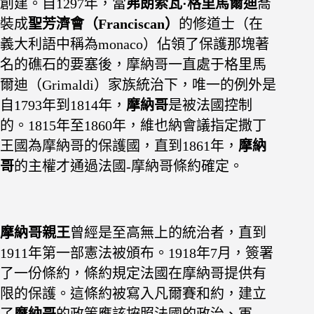
創建。自1297年，當
弗朗索瓦·格里馬爾迪
喬
裝成
聖芳濟會（Franciscan）
的修道士（在
義大利語中稱為monaco）佔領了保護那塊著
名的礁石的要塞後，摩納哥一直處于格里馬
爾迪（Grimaldi）家族統治下，唯一的例外是
自1793年到1814年，
摩納哥
是被法國控制
的。1815年至1860年，維也納會議指定撒丁
王國為摩納哥的保護國，直到1861年，
摩納
哥
的主權才通過法國-摩納哥條約確定。
摩納哥親王
曾經是至高無上的統治者，直到
1911年第一部憲法被頒布。1918年7月，簽署
了一份條約，條約規定法國在摩納哥提供有
限的保護。這條約被寫入凡爾賽和約，建立