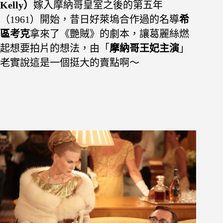
Kelly）
嫁入摩納哥皇室之後的第五年
（1961）開始，昔日好萊塢合作過的名導
希
區考克
拿來了《
艷賊》的劇本，讓葛麗絲燃
起想要拍片的想法，由「
摩納哥王妃主演
」
老實說這是一個挺大的賣點啊～