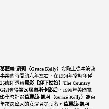
葛麗絲·凱莉（Grace Kelly）
實際上從事演藝
事業的時間約六年左右，在1954年當時年僅
25歲即憑藉
電影【鄉下姑娘】The Country
Girl
奪得
第26屆奧斯卡影后
，1999年美國電
影學會評選
葛麗絲·凱莉（Grace Kelly）
為百
年來最偉大的女演員第13名。
葛麗絲·凱莉