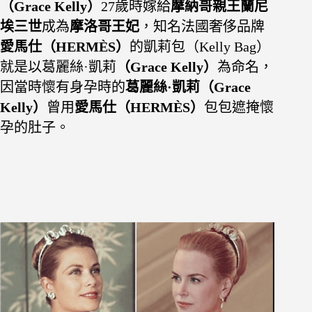
（Grace Kelly）
27歲時嫁給
摩納哥親王蘭尼
埃三世
成為
摩洛哥王妃
，知名法國奢侈品牌
愛馬仕（
HERMÈS）
的凱莉包（
Kelly Bag
）
就是以葛麗絲·凱莉
（Grace Kelly）
為命名，
因當時懷有身孕時的
葛麗絲·凱莉（Grace
Kelly）
曾用
愛馬仕（
HERMÈS）
包包
遮掩懷
孕的肚子。