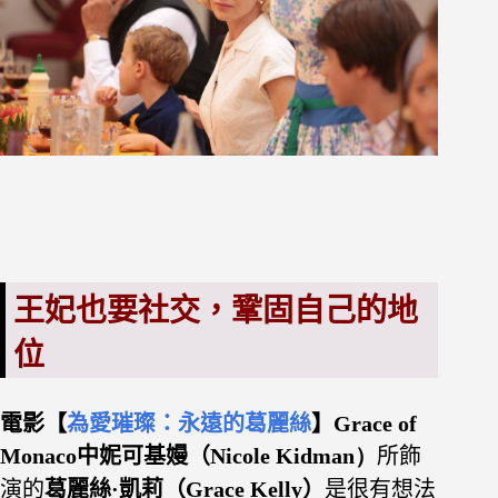
王妃也要社交，鞏固自己的地
位
電影【
為愛璀璨：永遠的葛麗絲
】Grace of
Monaco中妮可基嫚（
Nicole Kidman）
所飾
演的
葛麗絲·凱莉（Grace Kelly）
是很有想法