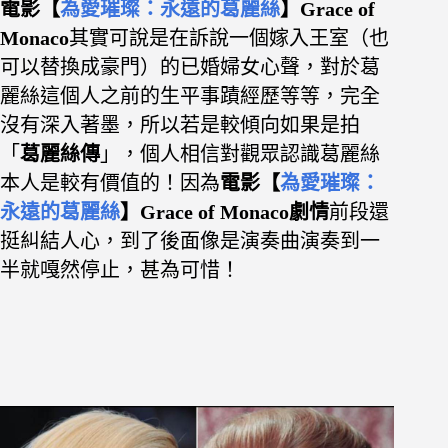
電影【
為愛璀璨：永遠的葛麗絲
】Grace of
Monaco
其實可說是在訴說一個嫁入王室（也
可以替換成豪門）的已婚婦女心聲，對於葛
麗絲這個人之前的生平事蹟經歷等等，完全
沒有深入著墨，所以若是較傾向如果是拍
「
葛麗絲傳
」，個人相信對觀眾認識葛麗絲
本人是較有價值的！
因為
電影【
為愛璀璨：
永遠的葛麗絲
】Grace of Monaco
劇情
前段還
挺糾結人心，到了後面像是演奏曲演奏到一
半就嘎然停止，甚為可惜！