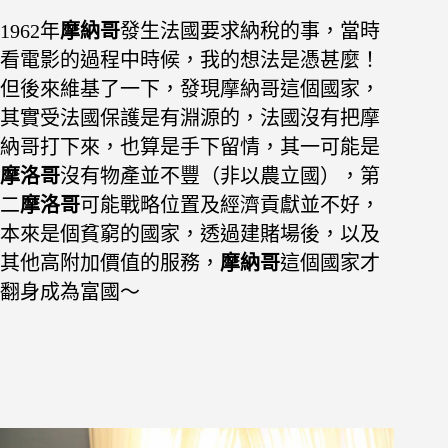
1962年
摩納哥
發生法國要求納稅的事，當時
看電影的過程中時候，我的想法是憑甚麼！
但後來維基了一下，發現摩納哥這個國家，
其實受法國保護是有淵源的，
法國沒有把摩
納哥打下來，也算是手下留情，其一可能是
摩洛哥
沒有物產並不豐（非以農立國），
第
二
摩洛哥
可能戰略位置及經濟貢獻並不好，
本來是個貧窮的國家，
透過建賭場後，以及
其他高附加價值的服務，
摩納哥
這個國家才
翻身成為富國～