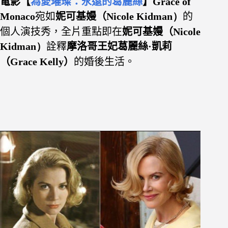
電影【
為愛璀璨：永遠的葛麗絲
】Grace of
Monaco
宛如
妮可基嫚（
Nicole Kidman
）
的
個人演技秀，全片重點即在
妮可基嫚（
Nicole
Kidman
）
詮釋
摩洛哥王妃葛麗絲·凱莉
（Grace Kelly）
的婚後生活。