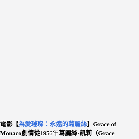
電影【
為愛璀璨：永遠的葛麗絲
】Grace of
Monaco
劇情從
1956年
葛麗絲·凱莉（Grace