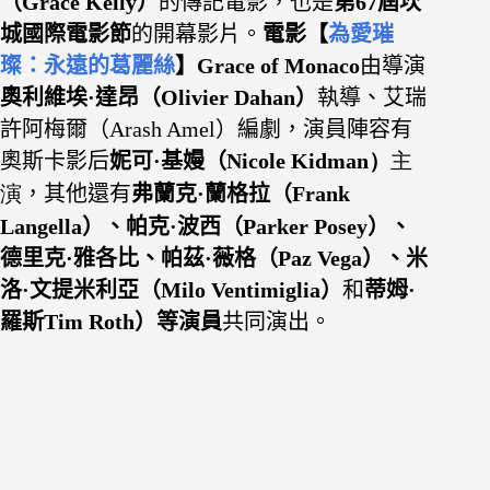
（Grace Kelly）
的傳記電影，也是
第67屆坎
城國際電影節
的開幕影片。
電影【
為愛璀
璨：永遠的葛麗絲
】Grace of Monaco
由導演
奧利維埃·達昂（Olivier Dahan）
執導、艾瑞
許阿梅爾（Arash Amel）編劇，演員陣容有
奧斯卡影后
妮可·基嫚（
Nicole Kidman
）
主
演
，其他還有
弗蘭克·蘭格拉（
Frank
Langella
）、帕克·波西（
Parker Posey
）、
德里克·雅各比、帕茲·薇格（
Paz Vega
）、米
洛·文提米利亞（
Milo
Ventimiglia
）
和
蒂姆·
羅斯Tim Roth）等演員
共同演出。