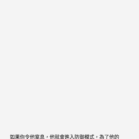
如果你令他窒息，他就會進入防御模式，為了他的