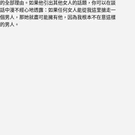
的全部理由。如果他引出其他女人的話題，你可以在談
話中漫不經心地透露：如果任何女人能從我這里搶走一
個男人，那她就盡可能擁有他，因為我根本不在意這樣
的男人。