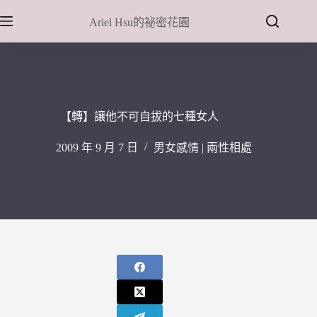
跳
Ariel Hsu的祕密花園
至
主
要
內
容
【轉】讓他不可自拔的七種女人
2009 年 9 月 7 日
男女感情 | 兩性相處