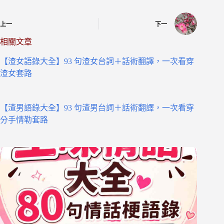
上一
下一
相關文章
【渣女語錄大全】93 句渣女台詞＋話術翻譯，一次看穿
渣女套路
【渣男語錄大全】93 句渣男台詞＋話術翻譯，一次看穿
分手情勒套路