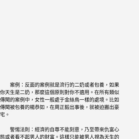
案例：反面的案例就是流行的二奶或者包養，如果
你天生是二奶，那麼這個原則對你不適用。在所有類似
傳聞的案例中，女性一般處于金絲鳥一樣的處境。比如
傳聞被包養的楊恭如，在周正毅出事後，就被迫搬出豪
宅。
警惕法則：經濟的自尊不能刻意，乃至帶來仇富心
態或者看不起男人的財富。這樣只能被男人視為天生的