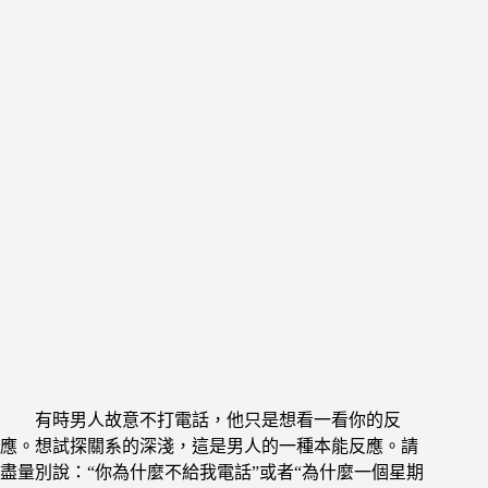
有時男人故意不打電話，他只是想看一看你的反
應。想試探關系的深淺，這是男人的一種本能反應。請
盡量別說：“你為什麼不給我電話”或者“為什麼一個星期