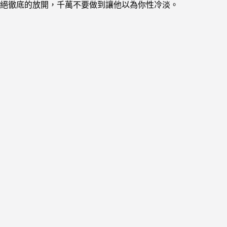
絕徹底的放開，千萬不要做到讓他以為你性冷淡。