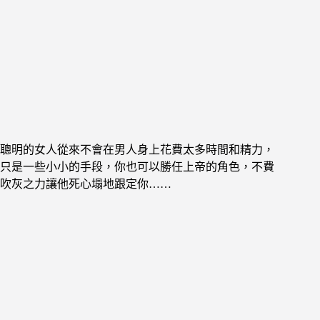
聰明的女人從來不會在男人身上花費太多時間和精力，
只是一些小小的手段，你也可以勝任上帝的角色，不費
吹灰之力讓他死心塌地跟定你……