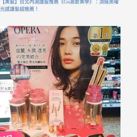
【美髮】台北內湖護髮推薦《Gu瀔倉美學》：頂級黑曜
光感護髮超推薦！