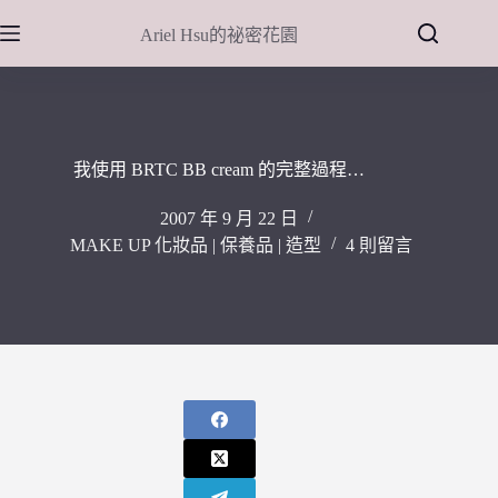
跳
Ariel Hsu的祕密花園
至
主
要
內
容
我使用 BRTC BB cream 的完整過程…
2007 年 9 月 22 日
MAKE UP 化妝品 | 保養品 | 造型
4 則留言