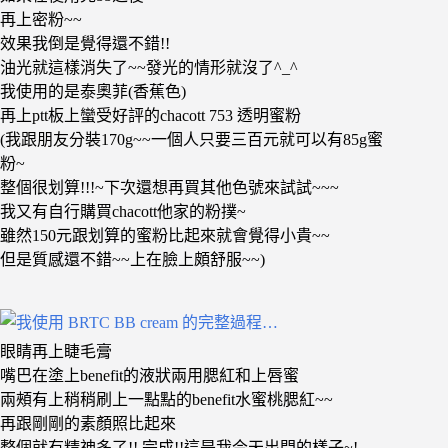
再上密粉~~
效果我倒是覺得還不錯!!
油光就這樣消失了~~發光的情形就沒了^_^
我使用的是泰奧菲(香蕉色)
再上ptt板上蠻受好評的chacott 753 透明蜜粉
(我跟朋友分裝170g~~一個人只要三百元就可以有85g蜜
粉~
整個很划算!!!~下次還想再買其他色號來試試~~~
我又有自行購買chacott他家的粉撲~
雖然150元跟划算的蜜粉比起來就會覺得小貴~~
但是質感還不錯~~上在臉上頗舒服~~)
眼睛再上睫毛膏
嘴巴在塗上benefit的液狀兩用腮紅和上唇蜜
兩頰有上稍稍刷上一點點的benefit水蜜桃腮紅~~
再跟剛剛的素顏照比起來
整個就有精神多了!! 完成!!這是我今天出門的樣子~!