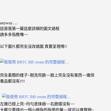
anyway….
這是我第一篇這麼詳細的圖文過程
請多多指教噜~~
以下圖片都完全沒改過圖 真實呈現唷!!
完全素顏的樣子~剛洗完臉~~臉上完全沒有東西~~連保
養品都沒有!!!!
左邊已經上完~均勻塗抹過~~右臉還沒有~~
大概只要擠出一個小拇指的指甲的量~~就可以推整臉~