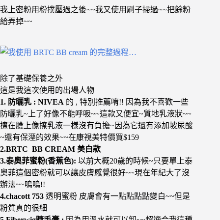
我上密粉用粉撲壓過之後~~我又使用刷子掃過~~把餘粉
給弄掉~~
除了基礎保養之外
這是我這次使用的出場人物
1. 防曬乳 : NIVEA
的 , 特別推薦唷!! 因為我不喜歡一些
防曬乳~上了好像不能呼吸~~這款又便宜~質地乳液狀~~
擦在臉上像擦乳液一樣沒有負擔~因為它還有添加坡尿酸
~還有保溼的效果~~在康視美特價買$159
2.BRTC BB CREAM 美白款
3.泰奧菲蜜粉(香蕉色):
以前大概20歲的時候~只要單上泰
奧菲這個密粉就可以讓皮膚感覺很好~~現在年紀大了沒
辦法~~嗚嗚!!
4.chacott 753
透明蜜粉 皮膚會有一點點點點變白~~但是
粉質真的很細
5.Fiberwig睫毛膏 :
因為用溫水就可以卸~~超適合我這種